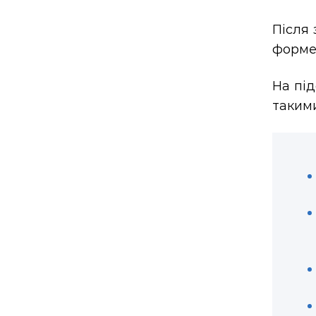
Після 
формен
На під
такими