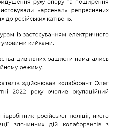
ридушення руху опору та поширення
ристовували «арсенал» репресивних
х до російських катівень.
турам із застосуванням електричного
 гумовими кийками.
вства цивільних рашисти намагались
ійному режиму.
рателів здійснював колаборант Олег
тні 2022 року очолив окупаційний
вробітник російської поліції, якого
ції злочинних дій колаборантів з