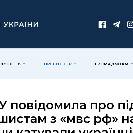
ЯЛЬНІСТЬ
ПРЕСЦЕНТР
ГРОМАДЯНАМ
У повідомила про пі
шистам з «мвс рф» н
ни катували українц