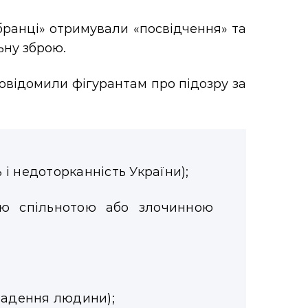
бранці» отримували «посвідчення» та
ьну зброю.
повідомили фігурантам про підозру за
ь і недоторканність України);
ною спільнотою або злочинною
крадення людини);