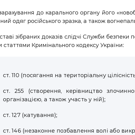
зарахування до карального органу його «ново
ий одяг російського зразка, а також вогнепал
ставі зібраних доказів слідчі Служби безпеки 
 статтями Кримінального кодексу України:
ст. 110 (посягання на територіальну цілісніст
ст. 255 (створення, керівництво злочин
організацією, а також участь у ній);
ст. 127 (катування);
ст. 146 (незаконне позбавлення волі або ви