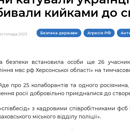
бивали кийками до с
Безпека держави
Агресія РФ
Ант
листопада 2023
а безпеки встановила особи ще 26 учасників
іння мвс рф Херсонської області» на тимчасово
де про 25 колаборантів та одного росіянина,
ення росії добровільно приєдналися до створ
«співбесід» з кадровими співробітниками фсб
аховського міського відділу поліції».