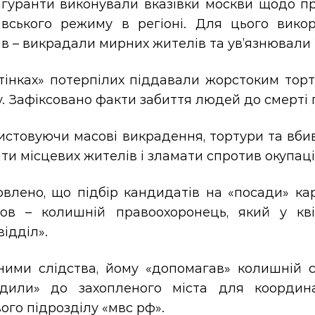
ігуранти виконували вказівки москви щодо п
івського режиму в регіоні. Для цього вико
в – викрадали мирних жителів та ув’язнювали ї
стінках» потерпілих піддавали жорстоким тор
. Зафіксовано факти забиття людей до смерті
истовуючи масові викрадення, тортури та вби
ти місцевих жителів і зламати спротив окупац
овлено, що підбір кандидатів на «посади» ка
ов – колишній правоохоронець, який у кві
відділ».
ими слідства, йому «допомагав» колишній спі
ядили» до захопленого міста для координа
ого підрозділу «мвс рф».