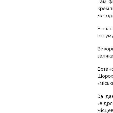
Там ф
кремл
методі
У «за
струму
Викор
заляка
Встан
Шорох
«міськ
За дан
«відр
місцев