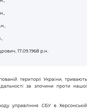
н.,
н.,
н.,
.,
вич, 17.09.1968 р.н.
ованій території України, тривають
ідальності за злочини проти нашої
воду управління СБУ в Херсонській