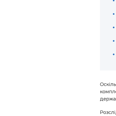
Оскіл
компл
держа
Розсл