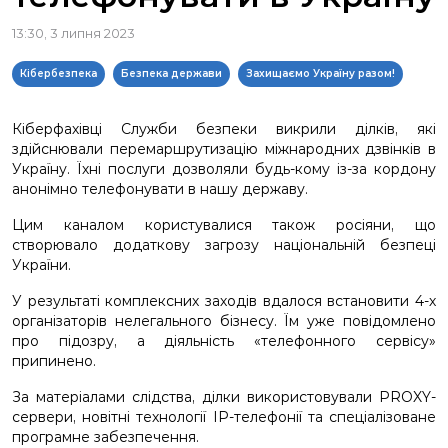
13:30, 3 липня 2023
Кібербезпека
Безпека держави
Захищаємо Україну разом!
Кіберфахівці Служби безпеки викрили ділків, які
здійснювали перемаршрутизацію міжнародних дзвінків в
Україну. Їхні послуги дозволяли будь-кому із-за кордону
анонімно телефонувати в нашу державу.
Цим каналом користувалися також росіяни, що
створювало додаткову загрозу національній безпеці
України.
У результаті комплексних заходів вдалося встановити 4-х
організаторів нелегального бізнесу. Їм уже повідомлено
про підозру, а діяльність «телефонного сервісу»
припинено.
За матеріалами слідства, ділки використовували PROXY-
сервери, новітні технології ІР-телефонії та спеціалізоване
програмне забезпечення.