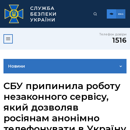
ENG
Телефон довіри
1516
Новини
ФОТОГАЛЕРЕЯ
СБУ припинила роботу
незаконного сервісу,
ВІДЕОГАЛЕРЕЯ
який дозволяв
росіянам анонімно
КОНТАКТИ ПРЕСЦЕНТРУ
телефонувати в Україну