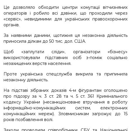
Це дозволяло обходити центри комутації вітчизняних
операторів і робило всі дзвінки, що проходили через
«сервіс», невидимими для українських правоохоронних
органів.
За наявними даними, щотижня ця незаконна діяльність
приносила ділкам до 50 тис. дол. США.
Щоб «заплутати сліди», організатори «бізнесу»
використовували підставних осіб з-поміж соціально
незахищених верств населення.
Проте українська спецслужба викрила та припинила
незаконну діяльність.
На підставі зібраних доказів 4-м фігурантам оголошено
про підозру за ч. 3 ст. 28 та ч. 5 ст. 361 Кримінального
кодексу України (несанкціоноване втручання в роботу
інформаційно-комунікаційних систем, електронних
комунікаційних мереж). Зловмисникам загрожує до 15
років позбавлення волі.
Заходи проводили співробітники СБУ та Національної