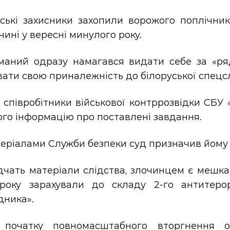
нські захисники захопили ворожого поплічник
ині у вересні минулого року.
маний одразу намагався видати себе за «ряд
ати свою приналежність до білоруської спецс
 співробітники військової контррозвідки СБУ
ого інформацію про поставлені завдання.
еріалами Служби безпеки суд призначив йому 1
дчать матеріали слідства, злочинцем є мешкан
року зарахували до складу 2-го антитеро
дника».
 початку повномасштабного вторгнення 