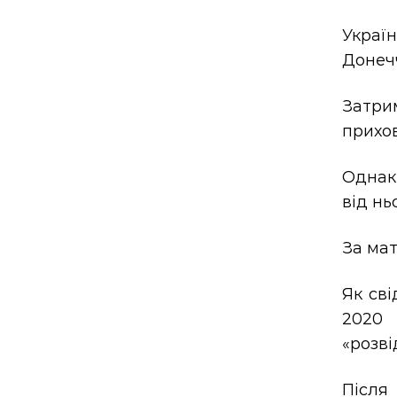
Украї
Донечч
Затри
прихов
Однак
від нь
За мат
Як сві
2020 
«розві
Після