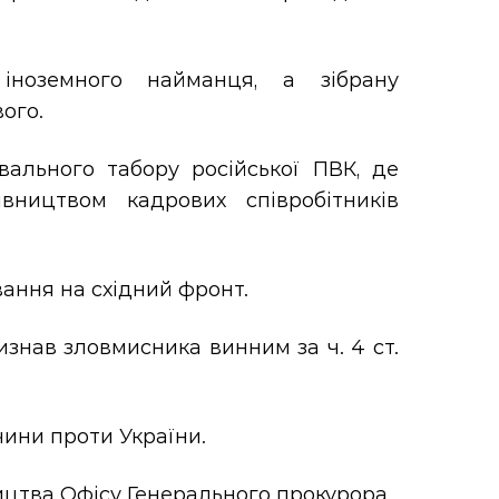
ноземного найманця, а зібрану
ого.
ального табору російської ПВК, де
вництвом кадрових співробітників
вання на східний фронт.
изнав зловмисника винним за ч. 4 ст.
чини проти України.
цтва Офісу Генерального прокурора.