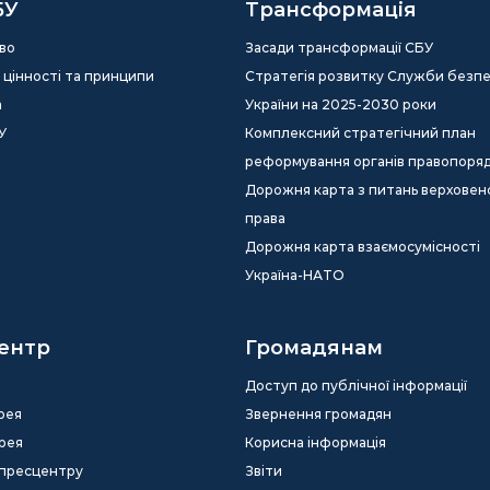
БУ
Трансформація
во
Засади трансформації СБУ
ія, цінності та принципи
Стратегія розвитку Служби безп
а
України на 2025-2030 роки
У
Комплексний стратегічний план
реформування органів правопоря
Дорожня карта з питань верховен
права
Дорожня карта взаємосумісності
Україна-НАТО
ентр
Громадянам
Доступ до публічної інформації
рея
Звернення громадян
рея
Корисна інформація
 пресцентру
Звіти