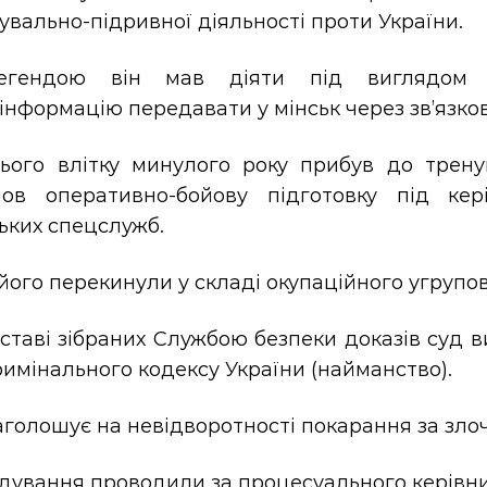
увально-підривної діяльності проти України.
егендою він мав діяти під виглядом і
інформацію передавати у мінськ через зв’язков
ього влітку минулого року прибув до тренув
ов оперативно-бойову підготовку під кері
ьких спецслужб.
його перекинули у складі окупаційного угрупо
ставі зібраних Службою безпеки доказів суд в
имінального кодексу України (найманство).
голошує на невідворотності покарання за зло
ідування проводили за процесуального керівни