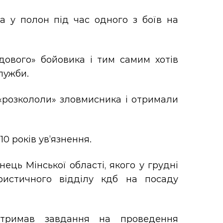
а у полон під час одного з боїв на
ового» бойовика і тим самим хотів
лужби.
 «розкололи» зловмисника і отримали
0 років ув’язнення.
ець Мінської області, якого у грудні
ристичного відділу кдб на посаду
отримав завдання на проведення