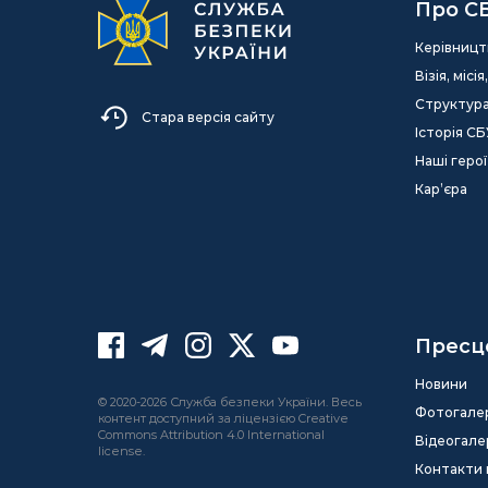
Про С
Керівницт
Візія, міс
Структур
Стара версія сайту
Історія СБ
Наші герої
Кар’єра
Пресц
Новини
© 2020-2026 Служба безпеки України. Весь
Фотогале
контент доступний за ліцензією Creative
Commons Attribution 4.0 International
Відеогале
license.
Контакти