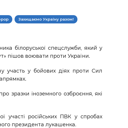
ерор
Захищаємо Україну разом!
ника білоруської спецслужби, який у
дут» пішов воювати проти України.
ну участь у бойових діях проти Сил
напрямках.
про зразки іноземного озброєння, які
ої участі російських ПВК у спробах
ного президента лукашенка.