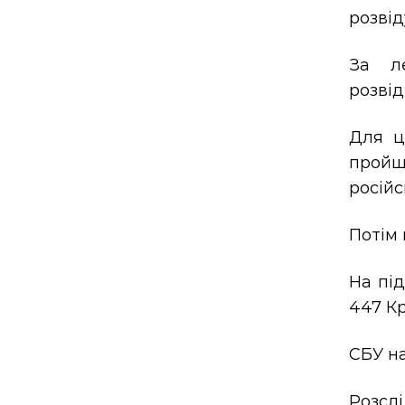
розвід
За л
розвід
Для ц
пройш
російс
Потім 
На під
447 Кр
СБУ на
Розсл