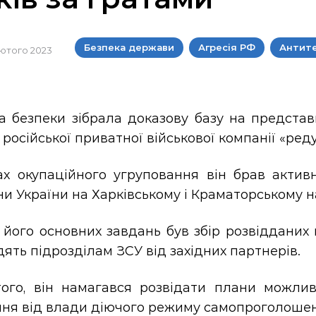
Безпека держави
Агресія РФ
Антит
 лютого 2023
а безпеки зібрала доказову базу на представ
 російської приватної військової компанії «ре
ах окупаційного угруповання він брав актив
и України на Харківському і Краматорському 
його основних завдань був збір розвідданих 
ять підрозділам ЗСУ від західних партнерів.
того, він намагався розвідати плани можлив
ння від влади діючого режиму самопроголоше