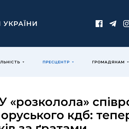
ЯЛЬНІСТЬ
ПРЕСЦЕНТР
ГРОМАДЯНАМ
У «розколола» співр
лоруського кдб: тепе
ків за ґратами