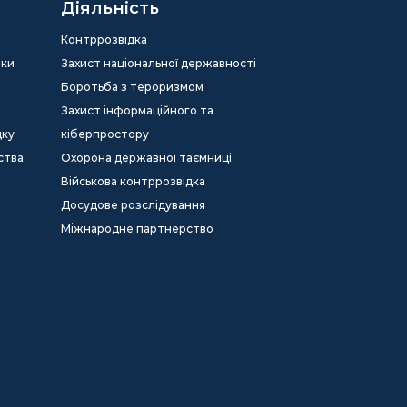
Діяльність
Контррозвідка
еки
Захист національної державності
Боротьба з тероризмом
Захист інформаційного та
дку
кіберпростору
ства
Охорона державної таємниці
Військова контррозвідка
Досудове розслідування
Міжнародне партнерство