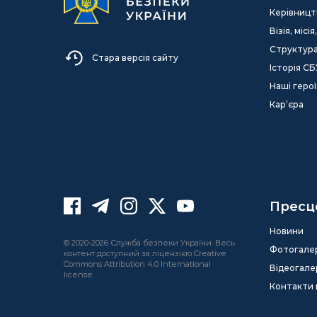
Керівницт
Візія, міс
Структур
Стара версія сайту
Історія СБ
Наші герої
Кар’єра
Пресц
Новини
© 2020-2026 Служба безпеки України. Весь
Фотогале
контент доступний за ліцензією Creative
Commons Attribution 4.0 International
Відеогале
license.
Контакти