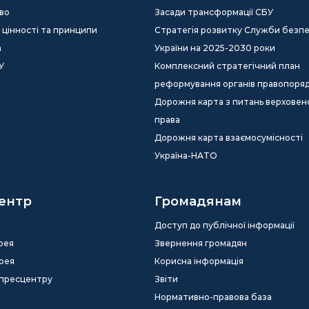
во
Засади трансформації СБУ
ія, цінності та принципи
Стратегія розвитку Служби безп
а
України на 2025-2030 роки
У
Комплексний стратегічний план
реформування органів правопоря
Дорожня карта з питань верховен
права
Дорожня карта взаємосумісності
Україна-НАТО
ентр
Громадянам
Доступ до публічної інформації
рея
Звернення громадян
рея
Корисна інформація
 пресцентру
Звіти
Нормативно-правова база