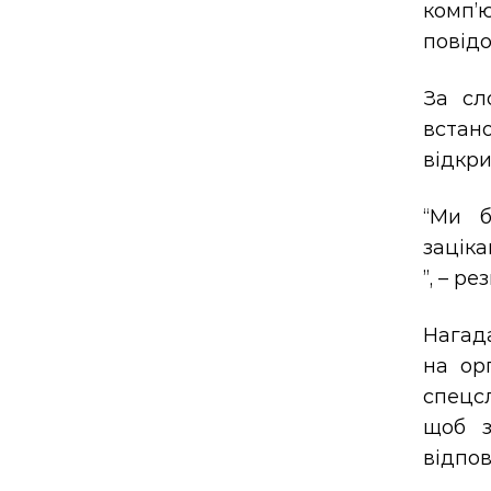
комп’
повідо
За сл
встано
відкр
“Ми б
заціка
”, – р
Нагада
на ор
спецсл
щоб з
відпов