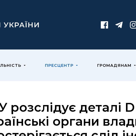
ЯЛЬНІСТЬ
ПРЕСЦЕНТР
ГРОМАДЯНАМ
У розслідує деталі 
раїнські органи влад
остерігається слід і