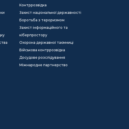
Контррозвідка
еки
Захист національної державності
Боротьба з тероризмом
Захист інформаційного та
дку
кіберпростору
ства
Охорона державної таємниці
Військова контррозвідка
Досудове розслідування
Міжнародне партнерство