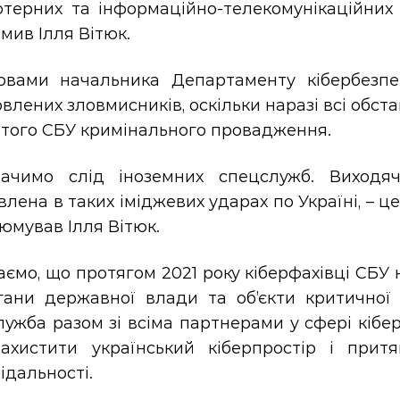
ютерних та інформаційно-телекомунікаційних 
мив Ілля Вітюк.
овами начальника Департаменту кібербезпе
влених зловмисників, оскільки наразі всі обст
итого СБУ кримінального провадження.
ачимо слід іноземних спецслужб. Виходячи
влена в таких іміджевих ударах по Україні, – ц
езюмував Ілля Вітюк.
ємо, що протягом 2021 року кіберфахівці СБУ
гани державної влади та об’єкти критичної 
ужба разом зі всіма партнерами у сфері кібе
ахистити український кіберпростір і прит
ідальності.