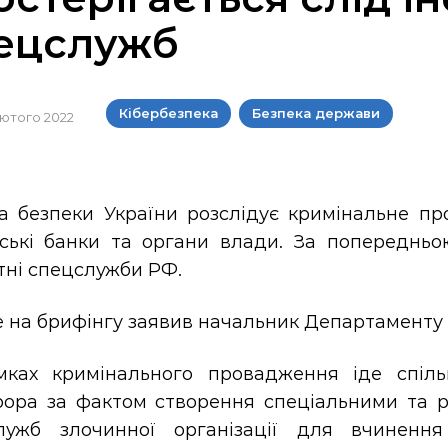
ецслужб
Кібербезпека
Безпека держави
 лютого 2022
а безпеки України розслідує кримінальне п
нські банки та органи влади. За попередньо
тні спецслужби РФ.
 на брифінгу заявив начальник Департаменту 
мках кримінального провадження іде спіль
рора за фактом створення спеціальними та р
лужб злочинної організації для вчинення