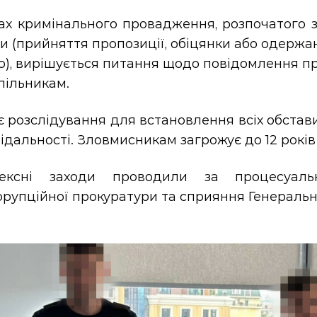
х кримінального провадження, розпочатого за
и (прийняття пропозиції, обіцянки або одерж
), вирішується питання щодо повідомлення пр
пільникам.
 розслідування для встановлення всіх обстав
ідальності. Зловмисникам загрожує до 12 рокі
ексні заходи проводили за процесуальн
рупційної прокуратури та сприяння Генеральн