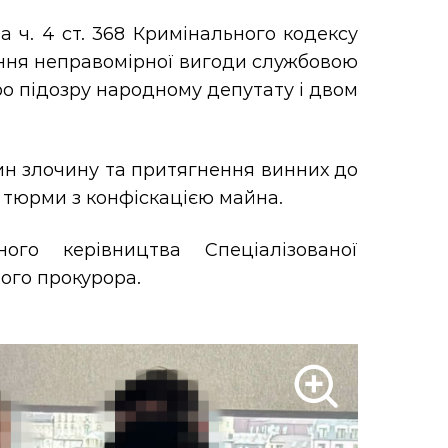
 ч. 4 ст. 368 Кримінального кодексу
ання неправомірної вигоди службовою
о підозру народному депутату і двом
ин злочину та притягнення винних до
в тюрми з конфіскацією майна.
ого керівництва Спеціалізованої
ого прокурора.