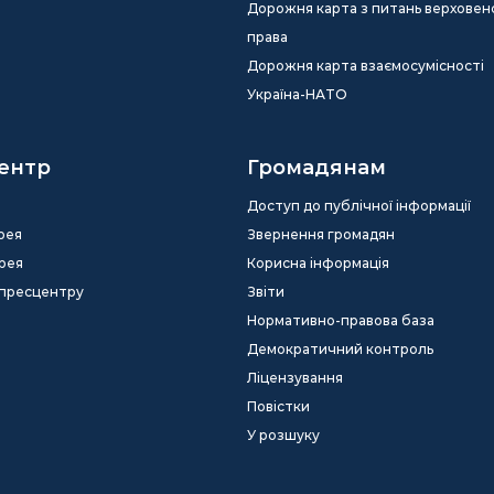
Дорожня карта з питань верховен
права
Дорожня карта взаємосумісності
Україна-НАТО
ентр
Громадянам
Доступ до публічної інформації
рея
Звернення громадян
рея
Корисна інформація
 пресцентру
Звіти
Нормативно-правова база
Демократичний контроль
Ліцензування
Повістки
У розшуку