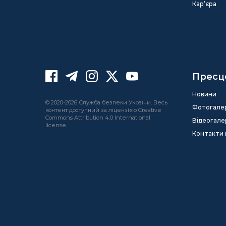
Кар’єра
Пресц
Новини
© 2020-2026 Служба безпеки України. Весь
Фотогале
контент доступний за ліцензією Creative
Commons Attribution 4.0 International
Відеогале
license.
Контакти