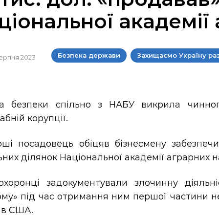
ціональної академії
Безпека держави
Захищаємо Україну ра
серпня 2023
а безпеки спільно з НАБУ викрила чинног
бній корупції.
оші посадовець обіцяв бізнесмену забезпеч
них ділянок Національної академії аграрних н
охоронці задокументували злочинну діяльн
му» під час отримання ним першої частини не
ів США.