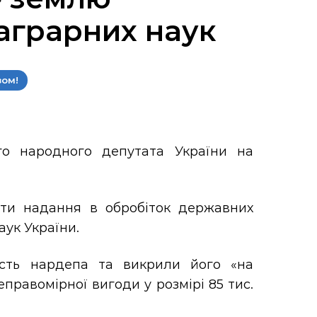
 аграрних наук
зом!
о народного депутата України на
ити надання в обробіток державних
аук України.
ість нардепа та викрили його «на
правомірної вигоди у розмірі 85 тис.