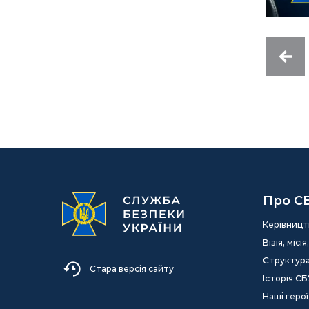
Про С
Керівницт
Візія, міс
Структур
Стара версія сайту
Історія СБ
Наші герої