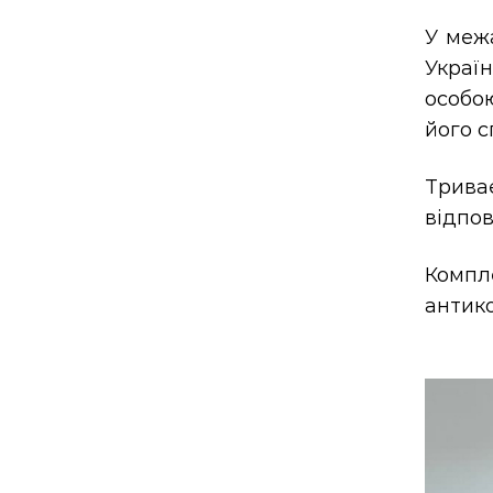
У межа
Україн
особою
його с
Триває
відпов
Компл
антико