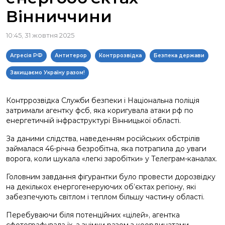
Вінниччини
10:45, 31 жовтня 2025
Агресія РФ
Антитерор
Контррозвідка
Безпека держави
Захищаємо Україну разом!
Контррозвідка Служби безпеки і Національна поліція
затримали агентку фсб, яка коригувала атаки рф по
енергетичній інфраструктурі Вінницької області.
За даними слідства, наведенням російських обстрілів
займалася 46-річна безробітна, яка потрапила до уваги
ворога, коли шукала «легкі заробітки» у Телеграм-каналах.
Головним завдання фігурантки було провести дорозвідку
на декількох енергогенеруючих об’єктах регіону, які
забезпечують світлом і теплом більшу частину області.
Перебуваючи біля потенційних «цілей», агентка