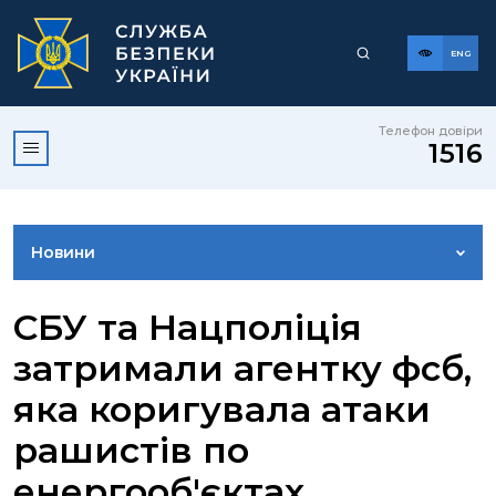
ENG
Телефон довіри
1516
Новини
ФОТОГАЛЕРЕЯ
СБУ та Нацполіція
затримали агентку фсб,
ВІДЕОГАЛЕРЕЯ
яка коригувала атаки
рашистів по
КОНТАКТИ ПРЕСЦЕНТРУ
енергооб'єктах