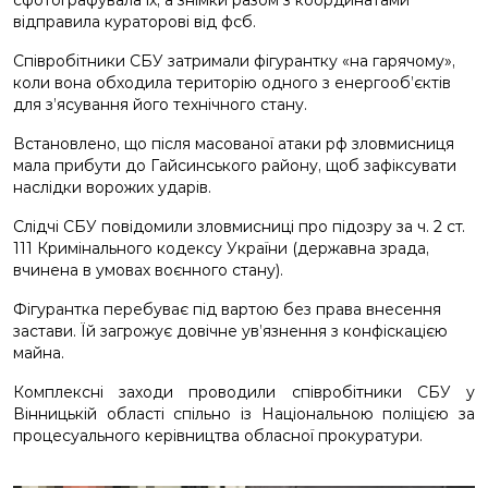
сфотографувала їх, а знімки разом з координатами
відправила кураторові від фсб.
Співробітники СБУ затримали фігурантку «на гарячому»,
коли вона обходила територію одного з енергооб’єктів
для з’ясування його технічного стану.
Встановлено, що після масованої атаки рф зловмисниця
мала прибути до Гайсинського району, щоб зафіксувати
наслідки ворожих ударів.
Слідчі СБУ повідомили зловмисниці про підозру за ч. 2 ст.
111 Кримінального кодексу України (державна зрада,
вчинена в умовах воєнного стану).
Фігурантка перебуває під вартою без права внесення
застави. Їй загрожує довічне ув’язнення з конфіскацією
майна.
Комплексні заходи проводили співробітники СБУ у
Вінницькій області спільно із Національною поліцією за
процесуального керівництва обласної прокуратури.