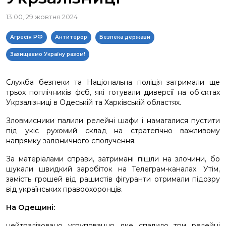
13:00, 29 жовтня 2024
Агресія РФ
Антитерор
Безпека держави
Захищаємо Україну разом!
Служба безпеки та Національна поліція затримали ще
трьох поплічників фсб, які готували диверсії на об’єктах
Укрзалізниці в Одеській та Харківській областях.
Зловмисники палили релейні шафи і намагалися пустити
під укіс рухомий склад на стратегічно важливому
напрямку залізничного сполучення.
За матеріалами справи, затримані пішли на злочини, бо
шукали швидкий заробіток на Телеграм-каналах. Утім,
замість грошей від рашистів фігуранти отримали підозру
від українських правоохоронців.
На Одещині:
нейтралізовано угруповання, яке спалило три релейні