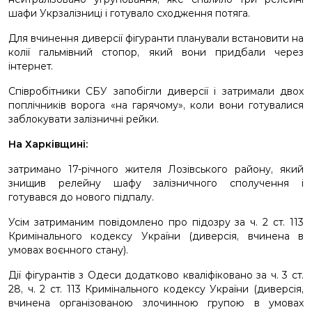
шафи Укрзалізниці і готувало сходження потяга.
Для вчинення диверсії фігуранти планували встановити на
колії гальмівний стопор, який вони придбали через
інтернет.
Співробітники СБУ запобігли диверсії і затримали двох
поплічників ворога «на гарячому», коли вони готувалися
заблокувати залізничні рейки.
На Харківщині:
затримано 17-річного жителя Лозівського району, який
знищив релейну шафу залізничного сполучення і
готувався до нового підпалу.
Усім затриманим повідомлено про підозру за ч. 2 ст. 113
Кримінального кодексу України (диверсія, вчинена в
умовах воєнного стану).
Дії фігурантів з Одеси додатково кваліфіковано за ч. 3 ст.
28, ч. 2 ст. 113 Кримінального кодексу України (диверсія,
вчинена організованою злочинною групою в умовах