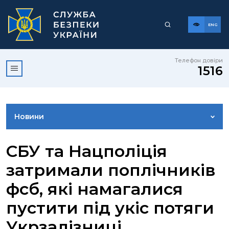
ENG
Телефон довіри
1516
Новини
ФОТОГАЛЕРЕЯ
СБУ та Нацполіція
затримали поплічників
ВІДЕОГАЛЕРЕЯ
фсб, які намагалися
пустити під укіс потяги
КОНТАКТИ ПРЕСЦЕНТРУ
Укрзалізниці