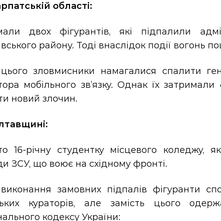
арпатській області:
мали двох фігурантів, які підпалили адмі
вського району. Тоді внаслідок події вогонь п
 цього зловмисники намагалися спалити ге
тора мобільного зв’язку. Однак їх затримали
ти новий злочин.
лтавщині:
то 16-річну студентку місцевого коледжу, я
и ЗСУ, що воює на східному фронті.
 виконання замовних підпалів фігуранти спо
ських кураторів, але замість цього одер
ального кодексу України: