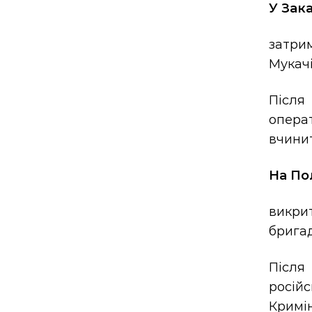
У Зак
затри
Мукачі
Після
опера
вчини
На По
викри
бригад
Після
росій
Кримін