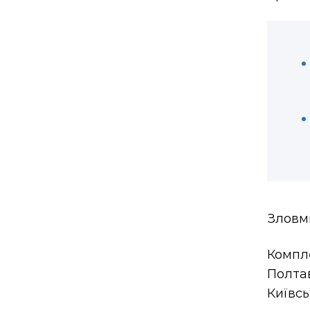
Зловми
Компле
Полта
Київсь