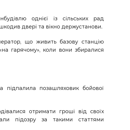
нбудівлю однієї із сільських рад
ошкодив двері та вікно держустанови.
нератор, що живить базову станцію
 «на гарячому», коли вони збиралися
ка підпалила позашляховик бойової
дівалися отримати гроші від своїх
жали підозру за такими статтями