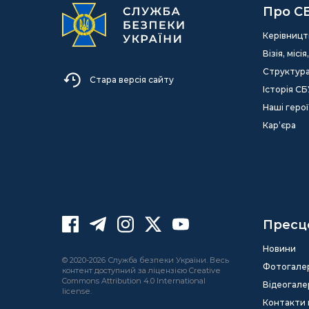
Про С
Керівницт
Візія, міс
Структур
Стара версія сайту
Історія СБ
Наші герої
Кар’єра
Пресц
Новини
© 2020-2026 Служба безпеки України. Весь
Фотогале
контент доступний за ліцензією Creative
Commons Attribution 4.0 International
Відеогале
license.
Контакти