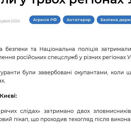
Агресія РФ
Антитерор
Безпека держ
грудня 2024
а безпеки та Національна поліція затримали
ення російських спецслужб у різних регіонах У
ігуранти були завербовані окупантами, коли 
х.
 Києві:
арячих слідах» затримано двох зловмисників 
овий пікап, що проходив техогляд після викон