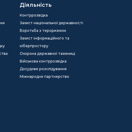
Діяльність
Контррозвідка
еки
Захист національної державності
Боротьба з тероризмом
Захист інформаційного та
дку
кіберпростору
ства
Охорона державної таємниці
Військова контррозвідка
Досудове розслідування
Міжнародне партнерство