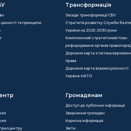
БУ
Трансформація
во
Засади трансформації СБУ
ія, цінності та принципи
Стратегія розвитку Служби безп
а
України на 2025-2030 роки
У
Комплексний стратегічний план
реформування органів правопоря
Дорожня карта з питань верховен
права
Дорожня карта взаємосумісності
Україна-НАТО
ентр
Громадянам
Доступ до публічної інформації
рея
Звернення громадян
рея
Корисна інформація
 пресцентру
Звіти