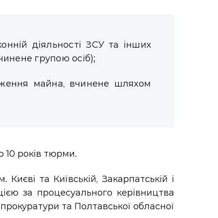
законній діяльності ЗСУ та інших
чинене групою осіб);
дження майна, вчинене шляхом
 10 років тюрми.
 Києві та Київській, Закарпатській і
цією за процесуального керівництва
ї прокуратури та Полтавської обласної