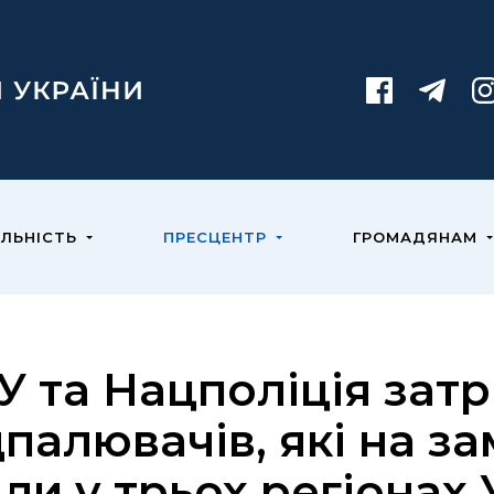
ЯЛЬНІСТЬ
ПРЕСЦЕНТР
ГРОМАДЯНАМ
У та Нацполіція зат
дпалювачів, які на з
яли у трьох регіонах