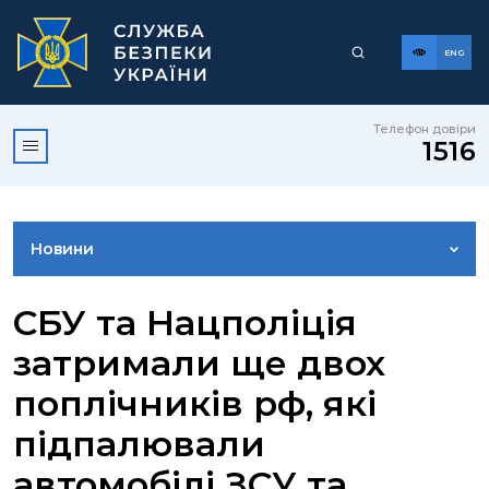
ENG
Телефон довіри
1516
Новини
ФОТОГАЛЕРЕЯ
СБУ та Нацполіція
затримали ще двох
ВІДЕОГАЛЕРЕЯ
поплічників рф, які
підпалювали
КОНТАКТИ ПРЕСЦЕНТРУ
автомобілі ЗСУ та