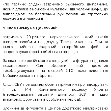
«по гарячих слідах» затримано 32-річного дніпрянина,
який підпалив військовий мультівен і дві релейні шафи, що
відповідають за безпечний рух поїздів на стратегічно
важливій лінії залізниці.
У Слов’янську на Донеччині:
затримано 20-річного наркозалежного, який «хотів
швидко заробити на дозу» у Телеграм-каналах. Там на
нього вийшов кадровий співробітник фсб та
запропонував гроші в обмін на співпрацю.
За вказівкою російського спецслужбіста фігурант підпалив
позашляховик Сил оборони, який проходив
техобслуговування на місцевій СТО після виконання
бойових завдань на фронті.
Слідчі СБУ повідомили обом затриманим про підозру за ч.
1 ст. 114-1 Кримінального кодексу України
(перешкоджання законній діяльності ЗСУ та інших
військових формувань в особливий період).
Злочинні дії фігуранта з Дніпра додатково кваліфіковано