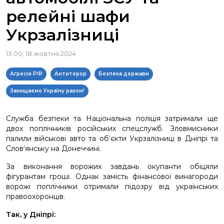
релейні шафи
Укрзалізниці
13:00, 18 жовтня 2024
Агресія РФ
Антитерор
Безпека держави
Захищаємо Україну разом!
Служба безпеки та Національна поліція затримали ще
двох поплічників російських спецслужб. Зловмисники
палили військові авто та об’єкти Укрзалізниці в Дніпрі та
Слов’янську на Донеччині.
За виконання ворожих завдань окупанти обіцяли
фігурантам гроші. Однак замість фінансової винагороди
ворожі поплічники отримали підозру від українських
правоохоронців.
Так, у Дніпрі: