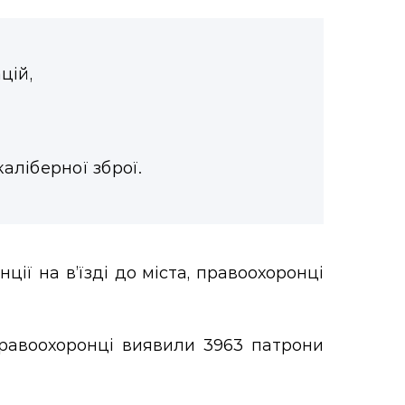
цій,
каліберної зброї.
ції на в’їзді до міста, правоохоронці
 правоохоронці виявили 3963 патрони