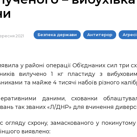
ни
Безпека держави
Антитерор
Агрес
 вересня 2021
явила у районі операції Об’єднаних сил три 
ників вилучено 1 кг пластиду з вибуховим
никами та майже 4 тисячі набоїв різного каліб
еративними даними, схованки облаштува
ань так званих «Л/ДНР» для вчинення диверсій
с огляду схрону, замаскованого у покинутому
іншого виявлено: