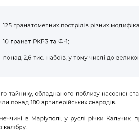
125 гранатометних пострілів різних модифіка
10 гранат РКГ-3 та Ф-1;
понад 2,6 тис. набоїв, у тому числі до велико
го тайнику, обладнаного поблизу насосної стан
ли понад 180 артилерійських снарядів.
неччині в Маріуполі, у руслі річки Кальчик,
о калібру.