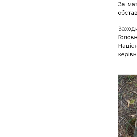
За ма
обстав
Заход
Головн
Націо
керівн