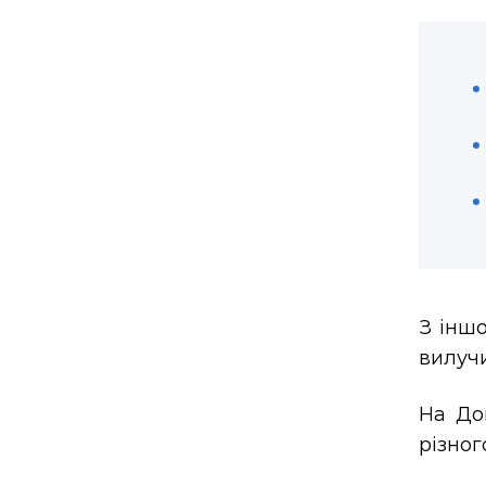
З іншо
вилучи
На До
різног