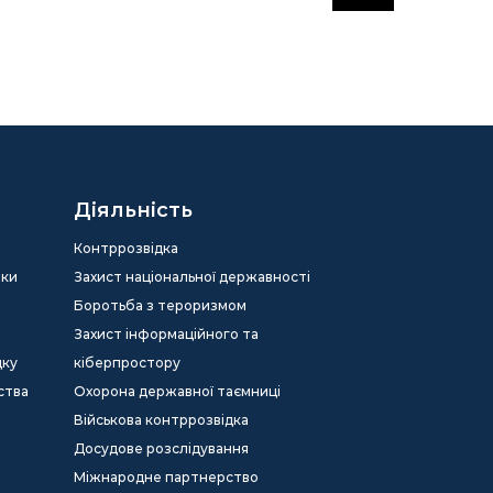
Діяльність
Контррозвідка
еки
Захист національної державності
Боротьба з тероризмом
Захист інформаційного та
дку
кіберпростору
ства
Охорона державної таємниці
Військова контррозвідка
Досудове розслідування
Міжнародне партнерство