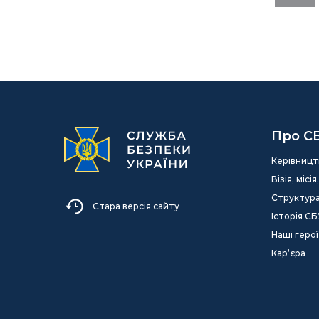
Про С
Керівницт
Візія, міс
Структур
Стара версія сайту
Історія СБ
Наші герої
Кар’єра