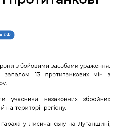
ія РФ
схрони з бойовими засобами ураження.
 запалом, 13 протитанкових мін з
ру.
ли учасники незаконних збройних
 на території регіону.
 гаражі у Лисичанську на Луганщині,