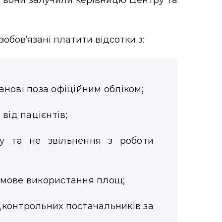
ті вони залучили керівницю Центру та
обов’язані платити відсотки з:
анові поза офіційним обліком;
від пацієнтів;
у та не звільнення з роботи
рмове використання площ;
підконтрольних постачальників за