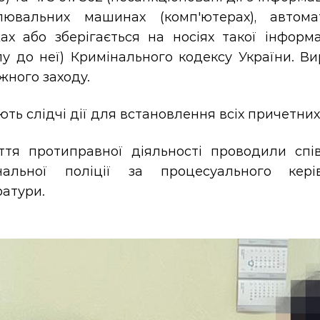
лювальних машинах (комп'ютерах), автома
ах або зберігається на носіях такої інформа
пу до неї) Кримінального кодексу України. В
жного заходу.
ть слідчі дії для встановлення всіх причетних 
ття протиправної діяльності проводили спів
нальної поліції за процесуального кері
ратури.