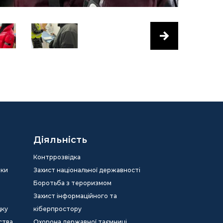
Діяльність
Контррозвідка
еки
Захист національної державності
Боротьба з тероризмом
Захист інформаційного та
дку
кіберпростору
ства
Охорона державної таємниці