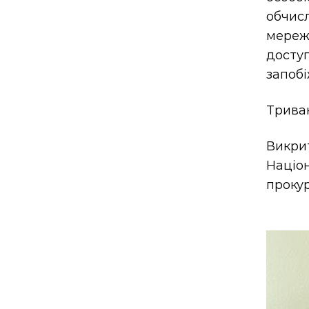
обчис
мереж
досту
запобі
Триваю
Викри
Націо
проку