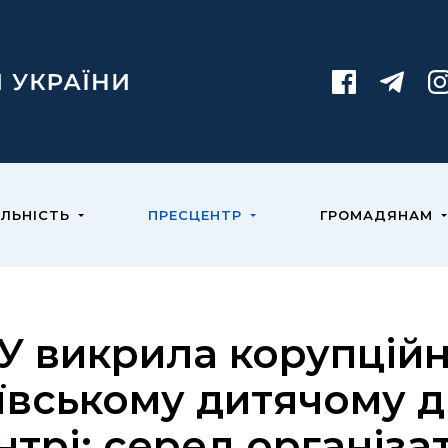
ЯЛЬНІСТЬ
ПРЕСЦЕНТР
ГРОМАДЯНАМ
У викрила корупційн
ївському дитячому 
нтрі: серед організат