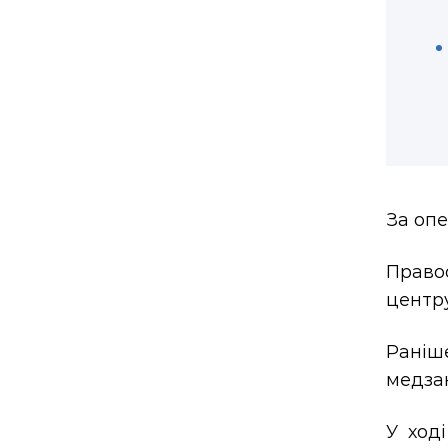
За опе
Право
центру
Раніше
медза
У ход