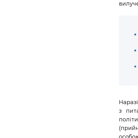
вилуч
Наразі
з пит
політ
(прий
особою