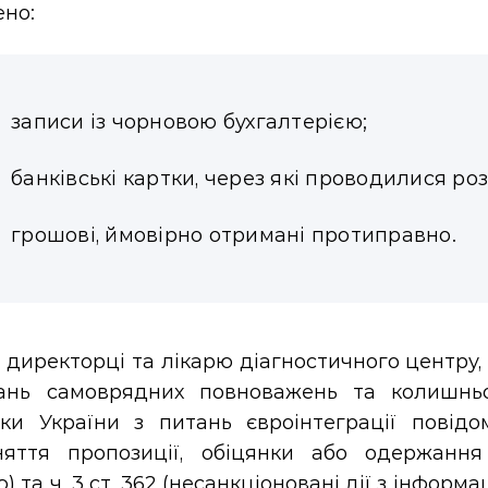
ено:
записи із чорновою бухгалтерією;
банківські картки, через які проводилися ро
грошові, ймовірно отримані протиправно.
 директорці та лікарю діагностичного центру
ань самоврядних повноважень та колишньом
ики України з питань євроінтеграції повідо
няття пропозиції, обіцянки або одержанн
) та ч. 3 ст. 362 (несанкціоновані дії з інфор