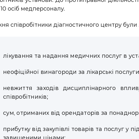
бітників установи. До протиправної діяльнос
10 осіб медперсоналу.
я співробітники діагностичного центру були з
лікування та надання медичних послуг в уст
неофіційної винагороди за лікарські послуги 
невжиття заходів дисциплінарного вплив
співробітників;
сум, отриманих від орендаторів за понадно
прибутку від закупівлі товарів та послуг у 
завищеними цінами;