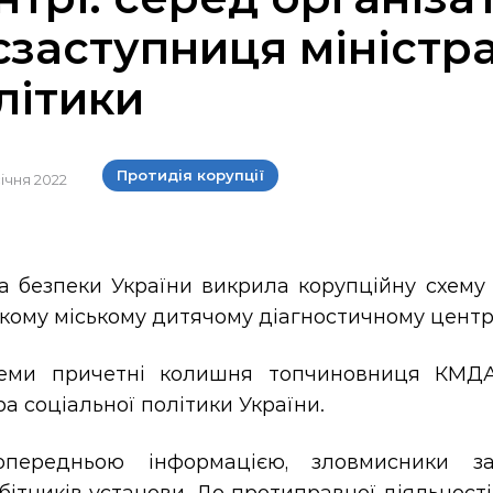
сзаступниця міністра
літики
Протидія корупції
січня 2022
а безпеки України викрила корупційну схему 
кому міському дитячому діагностичному центрі
еми причетні колишня топчиновниця КМДА, 
ра соціальної політики України.
передньою інформацією, зловмисники з