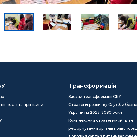
БУ
Трансформація
во
Засади трансформації СБУ
ія, цінності та принципи
Стратегія розвитку Служби безп
а
України на 2025-2030 роки
У
Комплексний стратегічний план
реформування органів правопоря
Дорожня карта з питань верховен