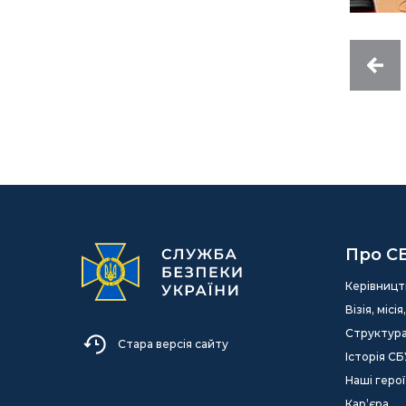
Про С
Керівницт
Візія, міс
Структур
Стара версія сайту
Історія СБ
Наші герої
Кар’єра