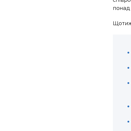
співро
понад 
Щотижн