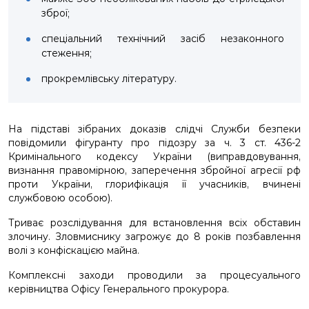
зброї;
спеціальний технічний засіб незаконного
стеження;
прокремлівську літературу.
На підставі зібраних доказів слідчі Служби безпеки
повідомили фігуранту про підозру за ч. 3 ст. 436-2
Кримінального кодексу України (виправдовування,
визнання правомірною, заперечення збройної агресії рф
проти України, глорифікація її учасників, вчинені
службовою особою).
Триває розслідування для встановлення всіх обставин
злочину. Зловмиснику загрожує до 8 років позбавлення
волі з конфіскацією майна.
Комплексні заходи проводили за процесуального
керівництва Офісу Генерального прокурора.