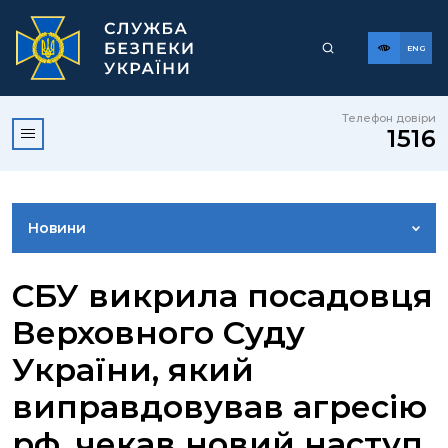
ENG
Телефон довіри
1516
Новини
ФОТОГАЛЕРЕЯ
СБУ викрила посадовця
Верховного Суду
ВІДЕОГАЛЕРЕЯ
України, який
виправдовував агресію
КОНТАКТИ ПРЕСЦЕНТРУ
рф, чекав новий наступ