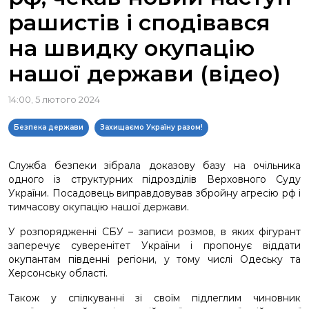
рашистів і сподівався
на швидку окупацію
нашої держави (відео)
14:00, 5 лютого 2024
Безпека держави
Захищаємо Україну разом!
Служба безпеки зібрала доказову базу на очільника
одного із структурних підрозділів Верховного Суду
України. Посадовець виправдовував збройну агресію рф і
тимчасову окупацію нашої держави.
У розпорядженні СБУ – записи розмов, в яких фігурант
заперечує суверенітет України і пропонує віддати
окупантам південні регіони, у тому числі Одеську та
Херсонську області.
Також у спілкуванні зі своїм підлеглим чиновник