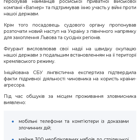
героїзував найманців російської приватної військової
компанії «Вагнер» та підтримував їхню участь у війні проти
нашої держави.
Крім того посадовець судового органу пропонував
розпочати новий наступ на Україну з північного напрямку
для захоплення Львова та сусідніх регіонів.
Фігурант висловлював свої надії на швидку окупацію
нашої держави з подальшим встановленням на її території
кремлівського режиму.
Ініційована СБУ лінгвістична експертиза підтвердила
факти підривної діяльності чиновника на користь країни-
агресора.
Під час обшуків за місцем проживання зловмисника
виявлено:
мобільні телефони та комп’ютери із доказами
злочинних дій;
майже 300 необлікованих набоїв до стрілецької