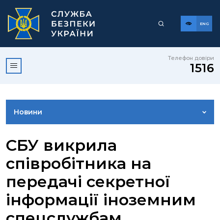
ENG
Телефон довіри
1516
Новини
ФОТОГАЛЕРЕЯ
СБУ викрила
співробітника на
ВІДЕОГАЛЕРЕЯ
передачі секретної
інформації іноземним
КОНТАКТИ ПРЕСЦЕНТРУ
спецслужбам