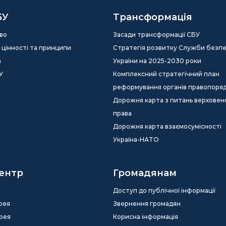
БУ
Трансформація
во
Засади трансформації СБУ
ія, цінності та принципи
Стратегія розвитку Служби безп
а
України на 2025-2030 роки
У
Комплексний стратегічний план
реформування органів правопоря
Дорожня карта з питань верховен
права
Дорожня карта взаємосумісності
Україна-НАТО
ентр
Громадянам
Доступ до публічної інформації
рея
Звернення громадян
рея
Корисна інформація