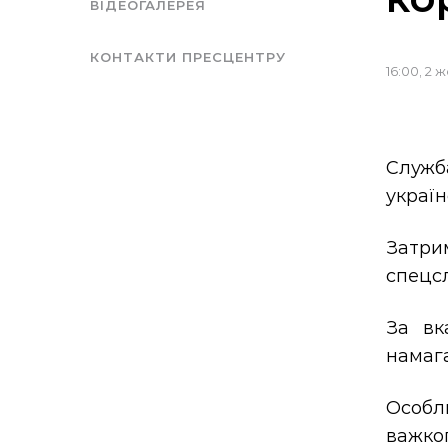
ВІДЕОГАЛЕРЕЯ
КОНТАКТИ ПРЕСЦЕНТРУ
16:00, 2 
Служб
україн
Затри
спецсл
За вк
намага
Особл
важког