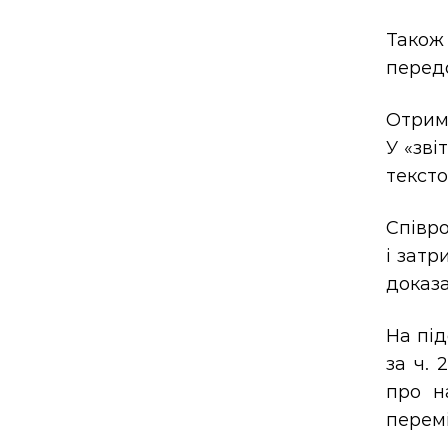
Також
передо
Отрима
У «зві
тексто
Співро
і затр
доказа
На під
за ч. 
про н
перем