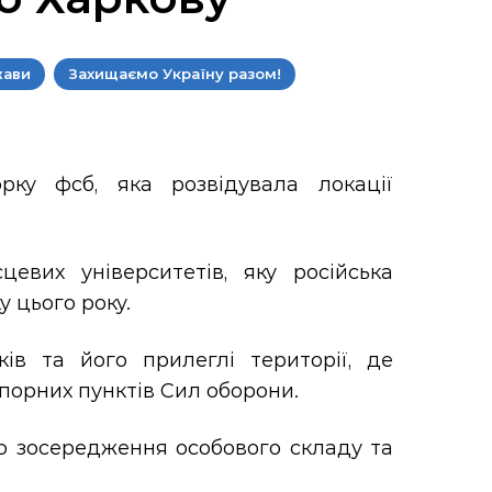
жави
Захищаємо Україну разом!
ку фсб, яка розвідувала локації
евих університетів, яку російська
 цього року.
ів та його прилеглі території, де
порних пунктів Сил оборони.
о зосередження особового складу та