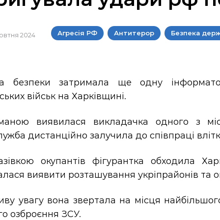
Агресія РФ
Антитерор
Безпека дер
жовтня 2024
а безпеки затримала ще одну інформатор
ських військ на Харківщині.
маною виявилася викладачка одного з місц
ужба дистанційно залучила до співпраці влітку
азівкою окупантів фігурантка обходила Харк
лася виявити розташування укріпрайонів та о
иву увагу вона звертала на місця найбільшог
о озброєння ЗСУ.