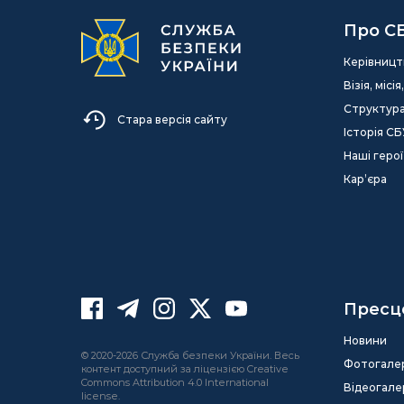
Про С
Керівницт
Візія, міс
Структур
Стара версія сайту
Історія СБ
Наші герої
Кар’єра
Пресц
Новини
© 2020-2026 Служба безпеки України. Весь
Фотогале
контент доступний за ліцензією Creative
Commons Attribution 4.0 International
Відеогале
license.