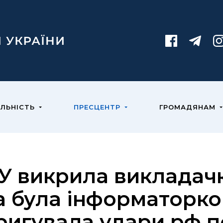
ЯЛЬНІСТЬ
ПРЕСЦЕНТР
ГРОМАДЯНАМ
У викрила викладачк
а була інформаторко
ригувала удари рф п