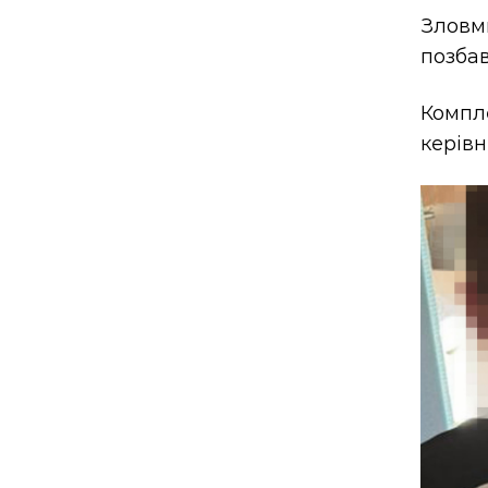
Зловм
позбав
Компле
керівн