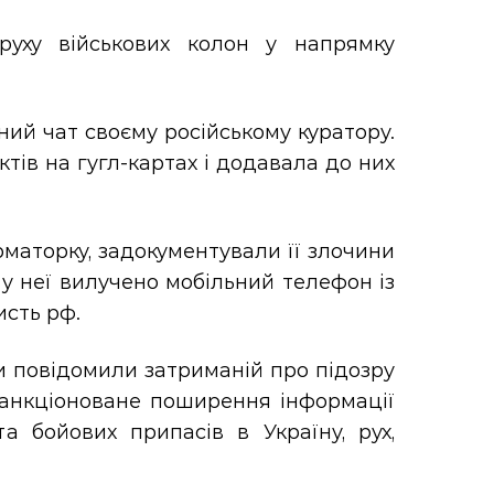
руху військових колон у напрямку
ний чат своєму російському куратору.
ктів на гугл-картах і додавала до них
рматорку, задокументували її злочини
 у неї вилучено мобільний телефон із
исть рф.
ки повідомили затриманій про підозру
несанкціоноване поширення інформації
а бойових припасів в Україну, рух,