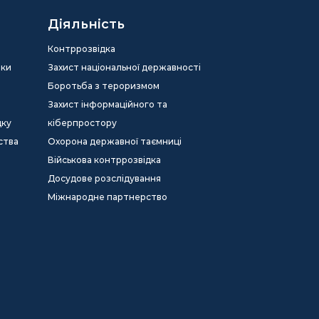
Діяльність
Контррозвідка
еки
Захист національної державності
Боротьба з тероризмом
Захист інформаційного та
дку
кіберпростору
ства
Охорона державної таємниці
Військова контррозвідка
Досудове розслідування
Міжнародне партнерство