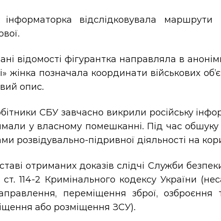
 інформаторка відслідковувала маршрути 
вої.
ні відомості фігурантка направляла в анонім
ті» жінка позначала координати військових об’є
вий опис.
бітники СБУ завчасно викрили російську інфо
имали у власному помешканні. Під час обшуку
ми розвідувально-підривної діяльності на кор
ставі отриманих доказів слідчі Служби безпе
2 ст. 114-2 Кримінального кодексу України (
аправлення, переміщення зброї, озброєння т
іщення або розміщення ЗСУ).