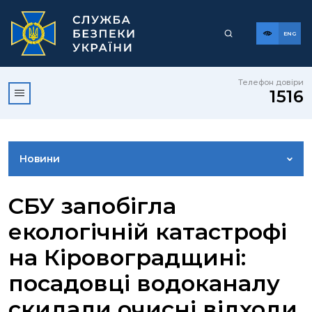
ENG
Телефон довіри
1516
Новини
ФОТОГАЛЕРЕЯ
СБУ запобігла
екологічній катастрофі
ВІДЕОГАЛЕРЕЯ
на Кіровоградщині:
посадовці водоканалу
КОНТАКТИ ПРЕСЦЕНТРУ
скидали очисні відходи