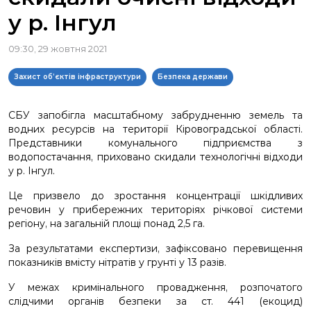
у р. Інгул
09:30, 29 жовтня 2021
Захист об’єктів інфраструктури
Безпека держави
СБУ запобігла масштабному забрудненню земель та
водних ресурсів на території Кіровоградської області.
Представники комунального підприємства з
водопостачання, приховано скидали технологічні відходи
у р. Інгул.
Це призвело до зростання концентрації шкідливих
речовин у прибережних територіях річкової системи
регіону, на загальній площі понад 2,5 га.
За результатами експертизи, зафіксовано перевищення
показників вмісту нітратів у грунті у 13 разів.
У межах кримінального провадження, розпочатого
слідчими органів безпеки за ст. 441 (екоцид)