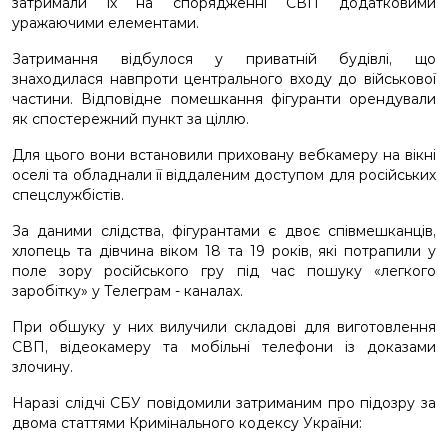
затримали їх на спорядженні СВП додатковими
уражаючими елементами.
Затримання відбулося у приватній будівлі, що
знаходилася навпроти центрального входу до військової
частини. Відповідне помешкання фігуранти орендували
як спостережний пункт за ціллю.
Для цього вони встановили приховану вебкамеру на вікні
оселі та обладнали її віддаленим доступом для російських
спецслужбістів.
За даними слідства, фігурантами є двоє співмешканців,
хлопець та дівчина віком 18 та 19 років, які потрапили у
поле зору російського гру під час пошуку «легкого
заробітку» у Телеграм - каналах.
При обшуку у них вилучили складові для виготовлення
СВП, відеокамеру та мобільні телефони із доказами
злочину.
Наразі слідчі СБУ повідомили затриманим про підозру за
двома статтями Кримінального кодексу України: