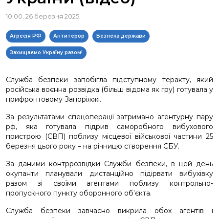
10:00, 26 березня 2025
Агресія РФ
Антитерор
Безпека держави
Захищаємо Україну разом!
Служба безпеки запобігла підступному теракту, який
російська воєнна розвідка (більш відома як гру) готувала у
прифронтовому Запоріжжі.
За результатами спецоперації затримано агентурну пару
рф, яка готувала підрив саморобного вибухового
пристрою (СВП) поблизу місцевої військової частини 25
березня цього року – на річницю створення СБУ.
За даними контррозвідки Служби безпеки, в цей день
окупанти планували дистанційно підірвати вибухівку
разом зі своїми агентами поблизу контрольно-
пропускного пункту оборонного об’єкта.
Служба безпеки завчасно викрила обох агентів і