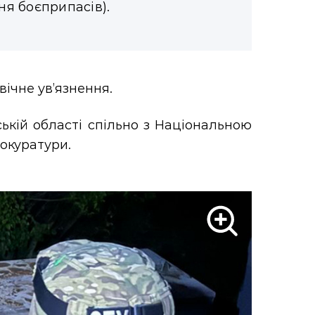
ння боєприпасів).
ічне ув’язнення.
кій області спільно з Національною
окуратури.