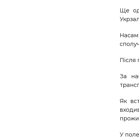
Ще од
Укрзал
Насам
сполу
Після 
За на
трансп
Як вс
входи
прожив
У поле