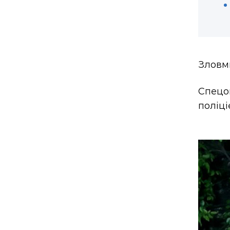
Зловми
Спецо
поліці