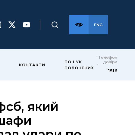
ENG
Телефон
довіри
ПОШУК
КОНТАКТИ
ПОЛОНЕНИХ
1516
фсб, який
 шафи
вав удари по