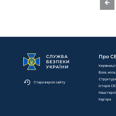
Про С
Керівницт
Візія, міс
Структур
Стара версія сайту
Історія СБ
Наші герої
Кар’єра