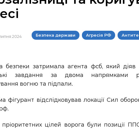
есі
Безпека держави
Агресія РФ
Антите
 липня 2024
а безпеки затримала агента фсб, який діяв
ські завдання за двома напрямками розв
вання вогню та підпали.
а фігурант відслідковував локації Сил оборо
рф.
 пріоритетних цілей ворога були позиції ППО