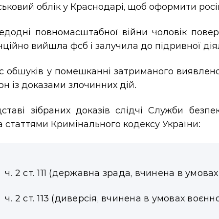
ськовий облік у Краснодарі, щоб оформити росі
едодні повномасштабної війни чоловік поверн
ційно вийшла фсб і залучила до підривної дія
с обшуків у помешканні затриманого виявлено
н із доказами злочинних дій.
дставі зібраних доказів слідчі Служби безп
 статтями Кримінального кодексу України:
ч. 2 ст. 111 (державна зрада, вчинена в умова
ч. 2 ст. 113 (диверсія, вчинена в умовах воєнн