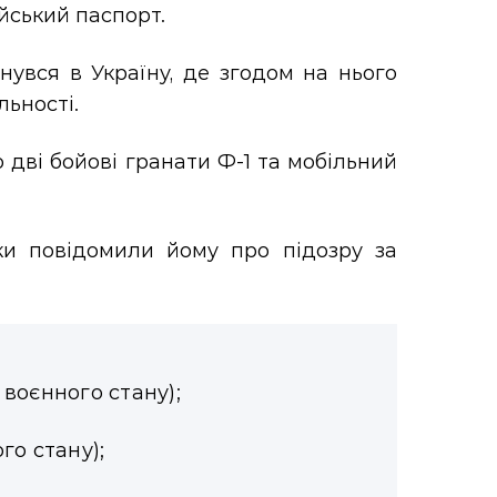
йський паспорт.
увся в Україну, де згодом на нього
льності.
 дві бойові гранати Ф-1 та мобільний
еки повідомили йому про підозру за
х воєнного стану);
ого стану);