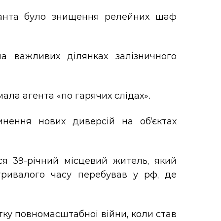
ранта було знищення релейних шаф
 важливих ділянках залізничного
ала агента «по гарячих слідах».
нення нових диверсій на об’єктах
я 39-річний місцевий житель, який
тривалого часу перебував у рф, де
тку повномасштабної війни, коли став