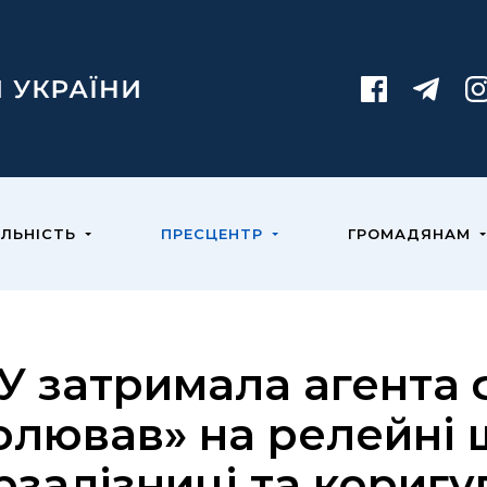
ЯЛЬНІСТЬ
ПРЕСЦЕНТР
ГРОМАДЯНАМ
У затримала агента 
олював» на релейні
рзалізниці та коригу