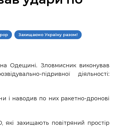
рор
Захищаємо Україну разом!
 на Одещині. Зловмисник виконував
ідувально-підривної діяльності:
ни і наводив по них ракетно-дронові
, які захищають повітряний простір