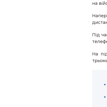
на вій
Напер
дистан
Під ча
телефо
На пі
трьома