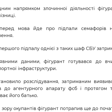
ним напрямком злочинної діяльності фігу
ізниці.
перед мова йде про підпали семафорів на
чення.
першого підпалу однієї з таких шаф СБУ затрим
явними даними, фігурант готувався до вчи
ортної інфраструктури.
тановило розслідування, затриманим виявивс
в до агентурного апарату фсб і протягом 
ає його батько.
 зору окупантів фігурант потрапив ще до поча