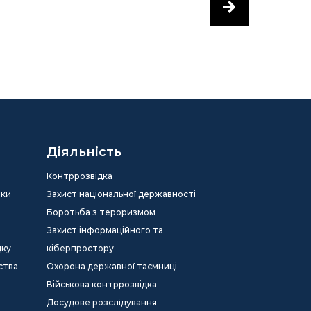
Діяльність
Контррозвідка
еки
Захист національної державності
Боротьба з тероризмом
Захист інформаційного та
дку
кіберпростору
ства
Охорона державної таємниці
Військова контррозвідка
Досудове розслідування