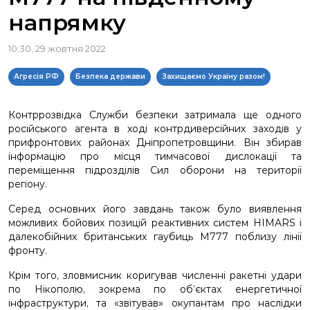
напрямку
10:30, 29 жовтня 2022
Агресія РФ
Безпека держави
Захищаємо Україну разом!
Контррозвідка Служби безпеки затримала ще одного
російського агента в ході контрдиверсійних заходів у
прифронтових районах Дніпропетровщини. Він збирав
інформацію про місця тимчасової дислокації та
переміщення підрозділів Сил оборони на території
регіону.
Серед основних його завдань також було виявлення
можливих бойових позицій реактивних систем HIMARS і
далекобійних британських гаубиць М777 поблизу лінії
фронту.
Крім того, зловмисник коригував численні ракетні удари
по Нікополю, зокрема по об’єктах енергетичної
інфраструктури, та «звітував» окупантам про наслідки