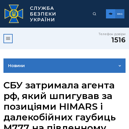
ENG
Телефон довіри
1516
Новини
ФОТОГАЛЕРЕЯ
СБУ затримала агента
рф, який шпигував за
ВІДЕОГАЛЕРЕЯ
позиціями HIMARS і
далекобійних гаубиць
КОНТАКТИ ПРЕСЦЕНТРУ
М777 на південному