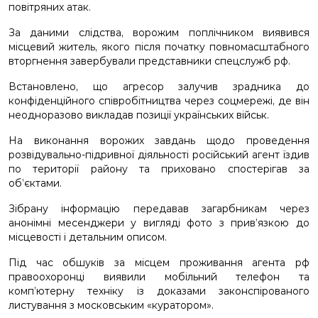
повітряних атак.
За даними слідства, ворожим поплічником виявився
місцевий житель, якого після початку повномасштабного
вторгнення завербували представники спецслужб рф.
Встановлено, що агресор залучив зрадника до
конфіденційного співробітництва через соцмережі, де він
неодноразово викладав позиції українських військ.
На виконання ворожих завдань щодо проведення
розвідувально-підривної діяльності російський агент їздив
по території району та приховано спостерігав за
об’єктами.
Зібрану інформацію передавав загарбникам через
анонімні месенджери у вигляді фото з прив’язкою до
місцевості і детальним описом.
Під час обшуків за місцем проживання агента рф
правоохоронці виявили мобільний телефон та
комп’ютерну техніку із доказами законспірованого
листування з московським «куратором».