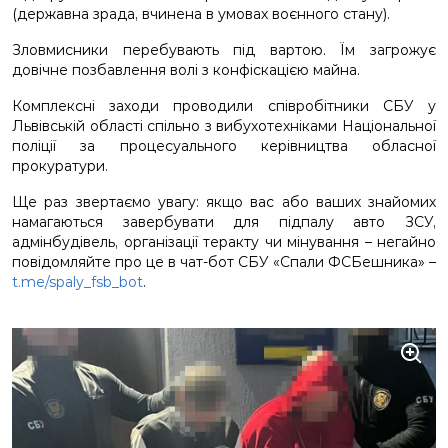
(державна зрада, вчинена в умовах воєнного стану).
Зловмисники перебувають під вартою. Їм загрожує
довічне позбавлення волі з конфіскацією майна.
Комплексні заходи проводили співробітники СБУ у
Львівській області спільно з вибухотехніками Національної
поліції за процесуального керівництва обласної
прокуратури.
Ще раз звертаємо увагу: якщо вас або ваших знайомих
намагаються завербувати для підпалу авто ЗСУ,
адмінбудівель, організації теракту чи мінування – негайно
повідомляйте про це в чат-бот СБУ «Спали ФСБешника» –
t.me/spaly_fsb_bot
.