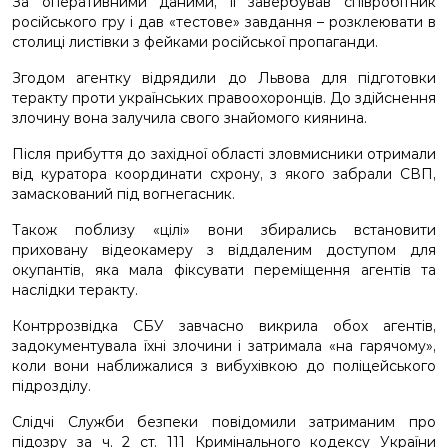
За оперативними даними, її завербував співробітник
російського гру і дав «тестове» завдання – розклеювати в
столиці листівки з фейками російської пропаганди.
Згодом агентку відрядили до Львова для підготовки
теракту проти українських правоохоронців. До здійснення
злочину вона залучила свого знайомого киянина.
Після прибуття до західної області зловмисники отримали
від куратора координати схрону, з якого забрали СВП,
замаскований під вогнегасник.
Також поблизу «цілі» вони збирались встановити
приховану відеокамеру з віддаленим доступом для
окупантів, яка мала фіксувати переміщення агентів та
наслідки теракту.
Контррозвідка СБУ завчасно викрила обох агентів,
задокументувала їхні злочини і затримала «на гарячому»,
коли вони наближалися з вибухівкою до поліцейського
підрозділу.
Слідчі Служби безпеки повідомили затриманим про
підозру за ч. 2 ст. 111 Кримінального кодексу України