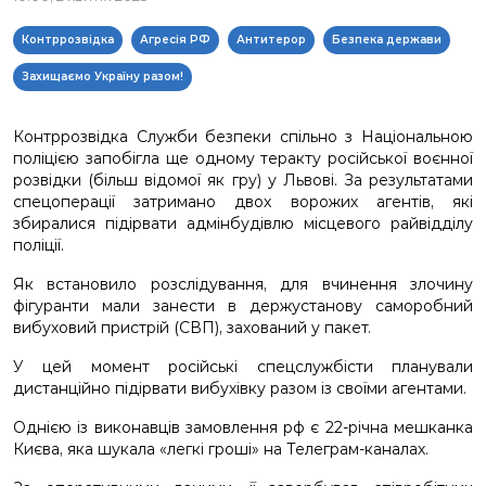
Контррозвідка
Агресія РФ
Антитерор
Безпека держави
Захищаємо Україну разом!
Контррозвідка Служби безпеки спільно з Національною
поліцією запобігла ще одному теракту російської воєнної
розвідки (більш відомої як гру) у Львові. За результатами
спецоперації затримано двох ворожих агентів, які
збиралися підірвати адмінбудівлю місцевого райвідділу
поліції.
Як встановило розслідування, для вчинення злочину
фігуранти мали занести в держустанову саморобний
вибуховий пристрій (СВП), захований у пакет.
У цей момент російські спецслужбісти планували
дистанційно підірвати вибухівку разом із своїми агентами.
Однією із виконавців замовлення рф є 22-річна мешканка
Києва, яка шукала «легкі гроші» на Телеграм-каналах.