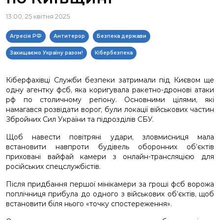
13:00, 25 квітня 2025
Агресія РФ
Антитерор
Безпека держави
Захищаємо Україну разом!
Кібербезпека
Кіберфахівці Служби безпеки затримали під Києвом ще
одну агентку фсб, яка коригувала ракетно-дронові атаки
рф по столичному регіону. Основними цілями, які
намагався розвідати ворог, були локації військових частин
Збройних Сил України та підрозділів СБУ.
Щоб навести повітряні удари, зловмисниця мала
встановити навпроти будівель оборонних об’єктів
приховані вайфай камери з онлайн-трансляцією для
російських спецслужбістів.
Після придбання першої мінікамери за гроші фсб ворожа
поплічниця прибула до одного з військових об’єктів, щоб
встановити біля нього «точку спостереження».