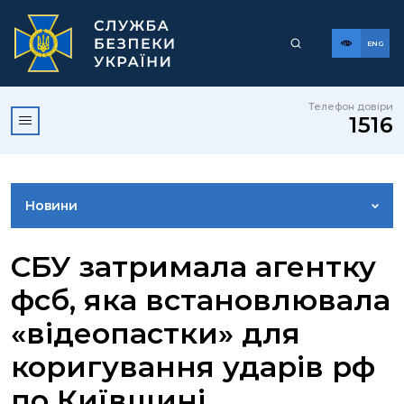
ENG
Телефон довіри
1516
Новини
ФОТОГАЛЕРЕЯ
СБУ затримала агентку
фсб, яка встановлювала
ВІДЕОГАЛЕРЕЯ
«відеопастки» для
коригування ударів рф
КОНТАКТИ ПРЕСЦЕНТРУ
по Київщині