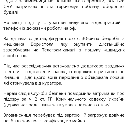
Однак зловмисниця не встигла цього зробити, оскільки
СБУ затримала її «на гарячому» поблизу оборонної
будівлі.
На місці події у фігурантки вилучено відеопристрій і
телефон із доказами роботи на рф.
За даними слідства, фігуранткою є 30-річна безробітна
мешканка Борисполя, яку окупанти дистанційно
завербували на Телеграм-каналі з пошуку «швидких
заробітків».
Під час розслідування встановлено додаткове завдання
агентки – відстеження наслідків ворожих «прильотів» по
Київщині. Для цього вона періодично об’їжджала локації,
які отримувала від куратора.
Наразі слідчі Служби безпеки повідомили затриманій про
підозру за ч. 2 ст. 111 Кримінального кодексу України
(державна зрада, вчинена в умовах воєнного стану).
Зловмисниця перебуває під вартою. Їй загрожує довічне
позбавлення волі з конфіскацією майна.