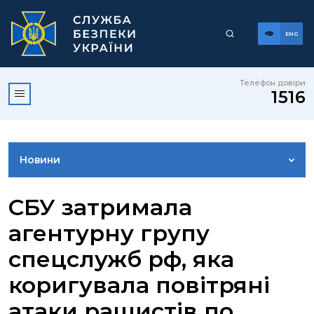
ENG
Телефон довіри
1516
Новини
ФОТОГАЛЕРЕЯ
СБУ затримала
агентурну групу
ВІДЕОГАЛЕРЕЯ
спецслужб рф, яка
коригувала повітряні
КОНТАКТИ ПРЕСЦЕНТРУ
атаки рашистів по