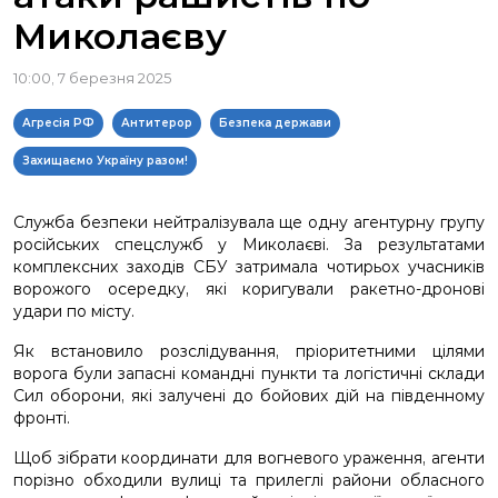
Миколаєву
10:00, 7 березня 2025
Агресія РФ
Антитерор
Безпека держави
Захищаємо Україну разом!
Служба безпеки нейтралізувала ще одну агентурну групу
російських спецслужб у Миколаєві. За результатами
комплексних заходів СБУ затримала чотирьох учасників
ворожого осередку, які коригували ракетно-дронові
удари по місту.
Як встановило розслідування, пріоритетними цілями
ворога були запасні командні пункти та логістичні склади
Сил оборони, які залучені до бойових дій на південному
фронті.
Щоб зібрати координати для вогневого ураження, агенти
порізно обходили вулиці та прилеглі райони обласного