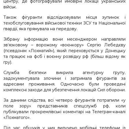
центру, де фотографували ймовірні локації українських
військ.
Також фігуранти відслідковували місця зупинок і
техобслуговування військової техніки ЗСУ та Національної
гвардії, яка прямувала на передову.
Зібрану інформацію вони месенджером направляли
зв’язковому – ворожому «воєнкору» Сергію Лебедєву
(псевдонім «Лохматий»), який переховується у Донецьку
та працює на фсб і воєнну розвідку рф (більш відому як
гру).
Служба безпеки викрила агентурну групу,
задокументувала злочини і затримала фігурантів за
адресами проживання. Одночасно були проведені
комплексні заходи для убезпечення локацій Сил оборони.
За даними слідства, всі четверо фігурантів потрапили «у
поле зору» представників спецслужб рф, коли
публікували прокремлівські коментарі на Телеграм-каналі
«Лохматого».
Під час обшуків у них вилучено мобільні телефони із