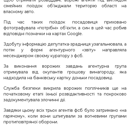
Щоб отримати розвіддані, ворожі агенти під виглядом
сімейних поїздок об’їжджали територію області на
власному авто.
Під час таких поїздок посадовиця приховано
фотографувала «потрібні» об’єкти, а син в цей час робив
відповідні позначки на картах Google.
Здобуту інформацію депутатка-зрадниця узагальнювала, а
потім у формі агентурного «звіту» направляла
месенджером своєму куратору з фсб.
За виконання ворожих завдань агентурна група
отримувала від окупантів грошову винагороду, яка
надходила на банківську картку доньки посадовиці.
Служба безпеки викрила ворожих поплічників ще на
початковому етапі їхньої розвідактивності та покроково
задокументувала злочинні дії.
Завдяки цьому всіх трьох агентів фсб було затримано «на
гарячому», коли вони шпигували за вогневими групами
протиповітряної оборони.