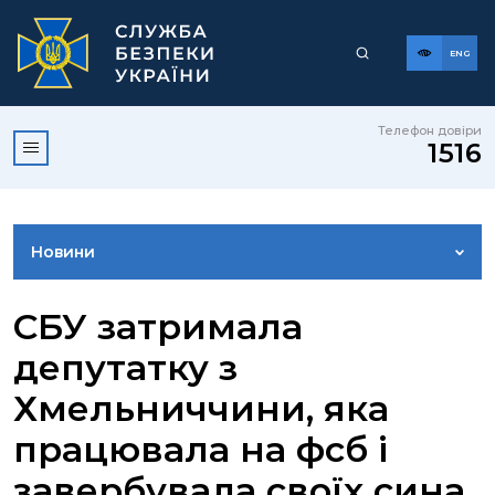
ENG
Телефон довіри
1516
Новини
ФОТОГАЛЕРЕЯ
СБУ затримала
депутатку з
ВІДЕОГАЛЕРЕЯ
Хмельниччини, яка
працювала на фсб і
КОНТАКТИ ПРЕСЦЕНТРУ
завербувала своїх сина