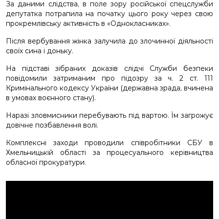
За даними слідства, в поле зору російської спецслужби
депутатка потрапила на початку цього року через свою
прокремлівську активність в «Однокласниках».
Після вербування жінка залучила до злочинної діяльності
своїх сина і доньку.
На підставі зібраних доказів слідчі Служби безпеки
повідомили затриманим про підозру за ч. 2 ст. 111
Кримінального кодексу України (державна зрада, вчинена
в умовах воєнного стану).
Наразі зловмисники перебувають під вартою. Їм загрожує
довічне позбавлення волі.
Комплексні заходи проводили співробітники СБУ в
Хмельницькій області за процесуального керівництва
обласної прокуратури.