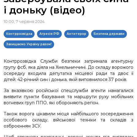
і доньку (відео)
10:00, 7 червня 2024
Контррозвідка
Агресія РФ
Антитерор
Безпека держави
Захищаємо Україну разом!
Контррозвідка Служби безпеки затримала агентурну
групу фсб, яка діяла на Хмельниччині. До складу ворожого
осередку входила депутатка місцевої ради та двоє її
дітей: 42-річний син і донька, якій виповнилося 37 років.
За вказівкою російської спецслужби агенти намагалися
виявити пункти базування та маршрути руху мобільних
вогневих груп ППО, які обороняють регіон.
Також ворога цікавили місця найбільшого зосередження
особового складу, військової техніки та складів з
озброєнням ЗСУ.