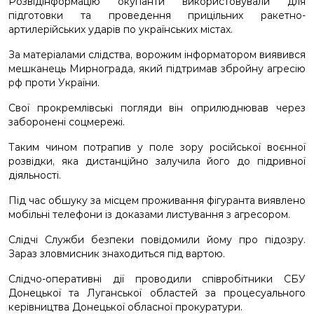
Розвідінформацію окупанти використовували для
підготовки та проведення прицільних ракетно-
артилерійських ударів по українських містах.
За матеріалами слідства, ворожим інформатором виявився
мешканець Мирнограда, який підтримав збройну агресію
рф проти України.
Свої прокремлівські погляди він оприлюднював через
заборонені соцмережі.
Таким чином потрапив у поле зору російської воєнної
розвідки, яка дистанційно залучила його до підривної
діяльності.
Під час обшуку за місцем проживання фігуранта виявлено
мобільні телефони із доказами листування з агресором.
Слідчі Служби безпеки повідомили йому про підозру.
Зараз зловмисник знаходиться під вартою.
Слідчо-оперативні дії проводили співробітники СБУ
Донецької та Луганської областей за процесуального
керівництва Донецької обласної прокуратури.