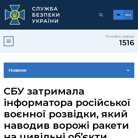
ENG
Телефон довіри
1516
Новини
ФОТОГАЛЕРЕЯ
СБУ затримала
інформатора російської
ВІДЕОГАЛЕРЕЯ
воєнної розвідки, який
наводив ворожі ракети
КОНТАКТИ ПРЕСЦЕНТРУ
на цивільні об’єкти