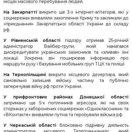
місцях масового перебування людей.
На Закарпатті
викрито ще 3-х інтернет-агітаторів, які у
соцмережах вихваляли захоплення Криму та закликали до
«приєднання» Закарпатської області України до складу
рф.
У Рівненській області
підозру отримав 25-річний
адміністратор Вайбер-групи, який намагався
дискредитувати українських захисників та «зливав» їхні
локації. Зокрема, він поширював інформацію про
маршрути руху і базування мобільних груп ТЦК та поліції.
На Тернопільщині
викрито місцевого дезертира, який
самовільно залишив війську частину та публічно
заперечував війну рф проти України.
У прифронтових районах Донецької області
затримано ще 5-х поплічників агресора, які на своїх
сторінках у заборонених соцмережах «Одноклассники» та
«ВКонтакте» вихваляли путіна та героїзували війська рф.
У Черкаській області
блоковано підривну діяльність
адміністратора місцевого Телеграм-каналу, який