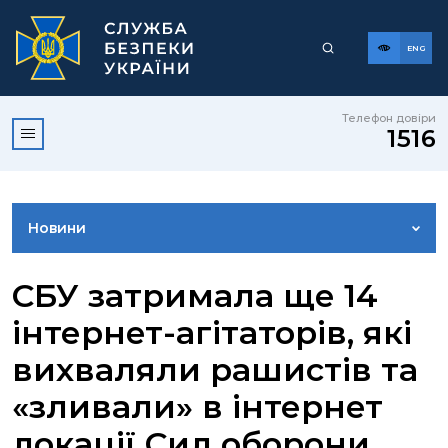
ENG
Телефон довіри
1516
Новини
ФОТОГАЛЕРЕЯ
СБУ затримала ще 14
інтернет-агітаторів, які
ВІДЕОГАЛЕРЕЯ
вихваляли рашистів та
«зливали» в інтернет
КОНТАКТИ ПРЕСЦЕНТРУ
локації Сил оборони