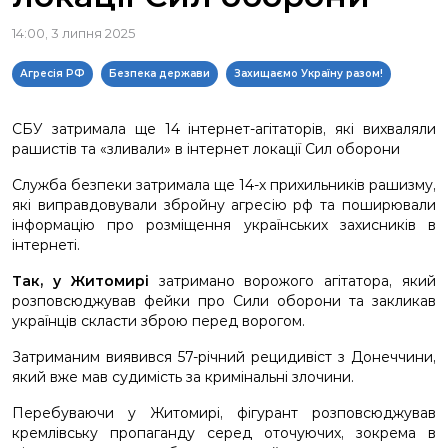
14:00, 3 липня 2025
Агресія РФ
Безпека держави
Захищаємо Україну разом!
СБУ затримала ще 14 інтернет-агітаторів, які вихваляли
рашистів та «зливали» в інтернет локації Сил оборони
Служба безпеки затримала ще 14-х прихильників рашизму,
які виправдовували збройну агресію рф та поширювали
інформацію про розміщення українських захисників в
інтернеті.
Так, у Житомирі
затримано ворожого агітатора, який
розповсюджував фейки про Сили оборони та закликав
українців скласти зброю перед ворогом.
Затриманим виявився 57-річний рецидивіст з Донеччини,
який вже мав судимість за кримінальні злочини.
Перебуваючи у Житомирі, фігурант розповсюджував
кремлівську пропаганду серед оточуючих, зокрема в