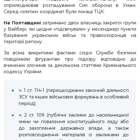
оприлюднював розташування Сил оборони в Умані.
Серед «злитих» координат були локації ТЦК.
На Полтавщині
затримано двох власниць закритої групи
у Вайбері, які щодня «підсвічували» у месенджері пункти
базування українських військ та правоохоронців на
території регіону.
За всіма викритими фактами слідчі Служби безпеки
повідомили фігурантам про підозру відповідно до
вчинених злочинів за декількома статтями Кримінального
кодексу України:
ч. 1 ст. 114-1 (перешкоджанні законній діяльності
ЗСУ та інших військових формувань в особливий
період);
ч. 2 ст. 109 (публічні заклики до насильницької
зміни чи повалення конституційного ладу або
до захоплення державної влади, а також
розповсюдження матеріалів із закликами до