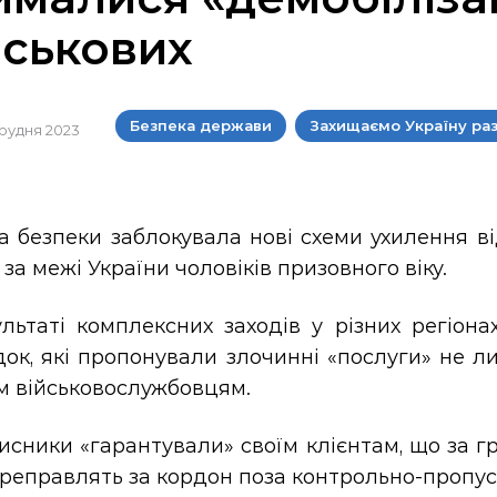
йськових
Безпека держави
Захищаємо Україну ра
 грудня 2023
 безпеки заблокувала нові схеми ухилення ві
 за межі України чоловіків призовного віку.
льтаті комплексних заходів у різних регіона
док, які пропонували злочинні «послуги» не 
м військовослужбовцям.
сники «гарантували» своїм клієнтам, що за гро
ереправлять за кордон поза контрольно-пропу