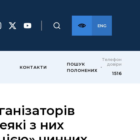
ENG
Телефон
довіри
ПОШУК
КОНТАКТИ
ПОЛОНЕНИХ
1516
ганізаторів
еякі з них
цією» чинних