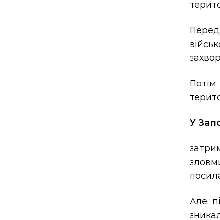
терито
Перед
війсь
захво
Потім
терито
У Зап
затри
зловми
посила
Але п
зникал