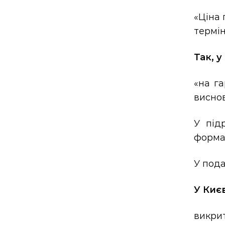
«Ціна 
термін
Так, у
«на га
висно
У під
формал
У пода
У Києв
викри