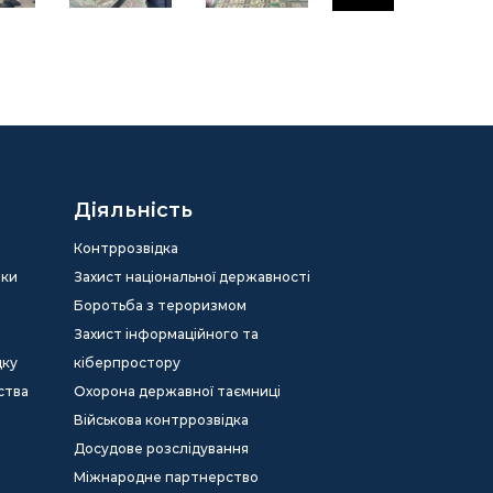
Діяльність
Контррозвідка
еки
Захист національної державності
Боротьба з тероризмом
Захист інформаційного та
дку
кіберпростору
ства
Охорона державної таємниці
Військова контррозвідка
Досудове розслідування
Міжнародне партнерство