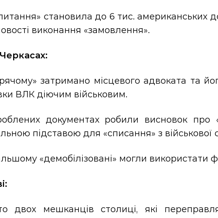
питання» становила до 6 тис. американських д
овості виконання «замовлення».
 Черкасах:
рячому» затримано місцевого адвоката та йог
вки ВЛК діючим військовим.
роблених документах робили висновок про «п
ьною підставою для «списання» з військової 
льшому «демобілізовані» могли використати ф
і:
то двох мешканців столиці, які переправл