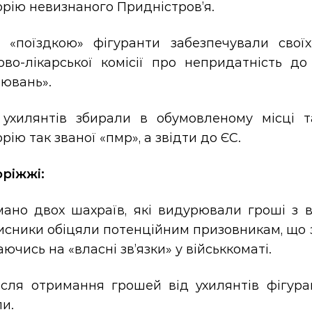
рію невизнаного Придністров’я.
 «поїздкою» фігуранти забезпечували свої
ково-лікарської комісії про непридатність д
рювань».
 ухилянтів збирали в обумовленому місці 
рію так званої «пмр», а звідти до ЄС.
оріжжі:
мано двох шахраїв, які видурювали гроші з в
сники обіцяли потенційним призовникам, що змо
ючись на «власні зв’язки» у військкоматі.
ісля отримання грошей від ухилянтів фігура
и.