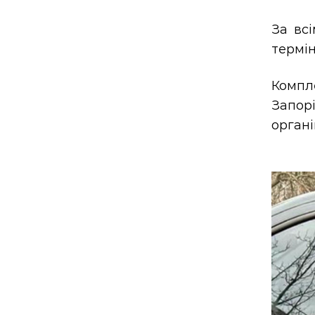
За вс
термін
Компле
Запор
органі