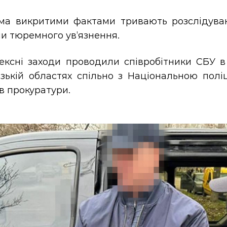
іма викритими фактами тривають розслідуван
и тюремного ув’язнення.
ксні заходи проводили співробітники СБУ в м
ізькій областях спільно з Національною полі
в прокуратури.