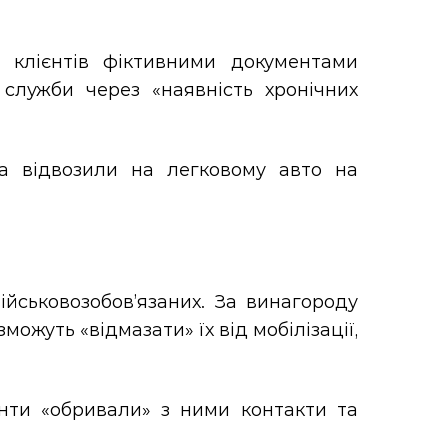
х клієнтів фіктивними документами
о служби через «наявність хронічних
та відвозили на легковому авто на
ійськовозобов’язаних. За винагороду
жуть «відмазати» їх від мобілізації,
нти «обривали» з ними контакти та