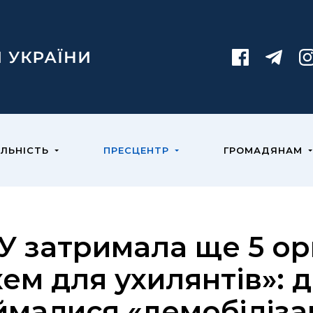
ЯЛЬНІСТЬ
ПРЕСЦЕНТР
ГРОМАДЯНАМ
У затримала ще 5 ор
хем для ухилянтів»: д
ймалися «демобіліза