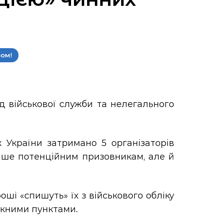
зом!
д військової служби та нелегального
х України затримано 5 організаторів
лише потенційним призовникам, але й
ші «спишуть» їх з військового обліку
скними пунктами.