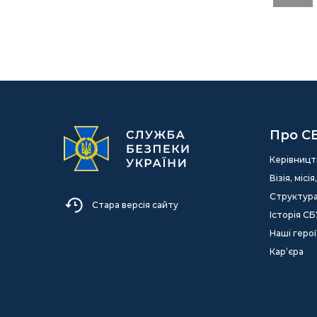
Про С
Керівницт
Візія, міс
Структур
Стара версія сайту
Історія СБ
Наші герої
Кар’єра