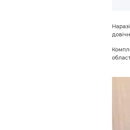
Наразі
довічн
Компл
област