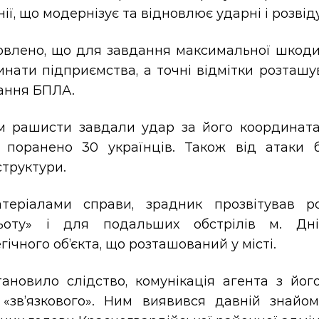
ії, що модернізує та відновлює ударні і розвід
овлено, що для завдання максимальної шкоди 
нати підприємства, а точні відмітки розташу
гання БПЛА.
м рашисти завдали удар за його координатам
 поранено 30 українців. Також від атаки 
труктури.
теріалами справи, зрадник прозвітував р
ьоту» і для подальших обстрілів м. Дн
гічного об’єкта, що розташований у місті.
тановило слідство, комунікація агента з йог
 «зв’язкового». Ним виявився давній знайо