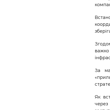
компан
Встан
коорди
збері
Згодо
важко
інфрас
За ма
«прил
страте
Як вс
через