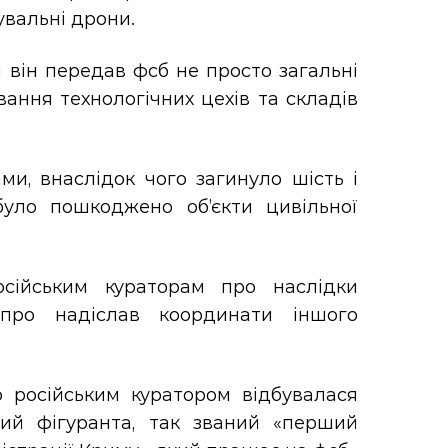
увальні дрони.
він передав фсб не просто загальні
вання технологічних цехів та складів
и, внаслідок чого загинуло шість і
було пошкоджено об’єкти цивільної
осійським кураторам про наслідки
іпро надіслав координати іншого
о російським куратором відбувалася
мий фігуранта, так званий «перший