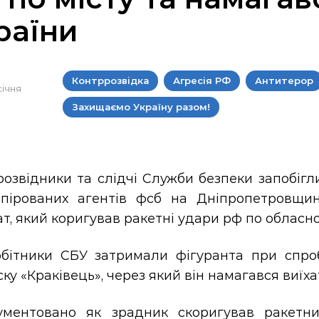
раїни
Контррозвідка
Агресія РФ
Антитерор
січня
Захищаємо Україну разом!
озвідники та слідчі Служби безпеки запобігл
спірованих агентів фсб на Дніпропетровщи
т, який коригував ракетні удари рф по обласн
обітники СБУ затримали фігуранта при спроб
ку «Краківець», через який він намагався виїха
ументовано як зрадник скоригував ракетни