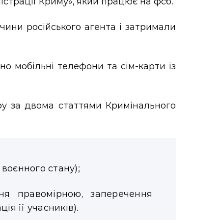
істрації Криму», який працює на фсб.
чини російського агента і затримали
но мобільні телефони та сім-карти із
ру за двома статтями Кримінального
х воєнного стану);
ння правомірною, заперечення
ія її учасників).