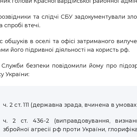
ник голови Красногвардійської районної адмін
озвідники та слідчі СБУ задокументували зло
а спробі втечі.
с обшуків в оселі та офісі затриманого вилуче
ми його підривної діяльності на користь рф.
і Служби безпеки повідомили йому про підоз
у України:
ч. 2 ст. 111 (державна зрада, вчинена в умова
ч. 2 ст. 436-2 (виправдовування, визна
збройної агресії рф проти України, глорифікац