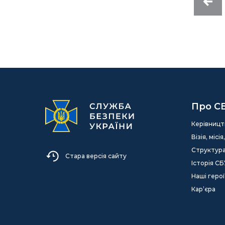
Про С
Керівницт
Візія, міс
Структур
Стара версія сайту
Історія СБ
Наші герої
Кар’єра