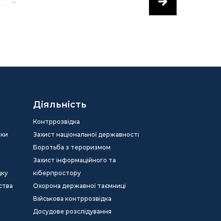
Діяльність
Контррозвідка
еки
Захист національної державності
Боротьба з тероризмом
Захист інформаційного та
дку
кіберпростору
ства
Охорона державної таємниці
Військова контррозвідка
Досудове розслідування