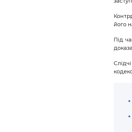
заступ
Контрр
його н
Під ча
доказа
Слідч
кодекс