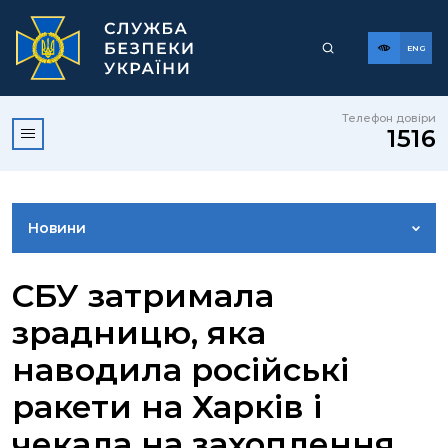
ENG
Телефон довіри
1516
Новини
ФОТОГАЛЕРЕЯ
СБУ затримала
зрадницю, яка
ВІДЕОГАЛЕРЕЯ
наводила російські
ракети на Харків і
КОНТАКТИ ПРЕСЦЕНТРУ
чекала на захоплення