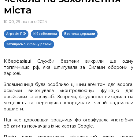
міста
10:00, 29 лютого 2024
Агресія РФ
Кібербезпека
Безпека держави
Захищаємо Україну разом!
Кіберфахівці Служби безпеки викрили ще одну
поплічницю рф, яка шпигувала за Силами оборони у
Харкові.
Зловмисниця була особливо цінним агентом для ворога,
оскільки виконувала «контролюючу» функцію для
російських спецслужб. Зокрема, фігурантка виходила на
місцевість та перевіряла координати, які їй надсилали
рашисти.
Під час дорозвідки зрадниця фотографувала «потрібні»
об’єкти та позначала їх на картах Google.