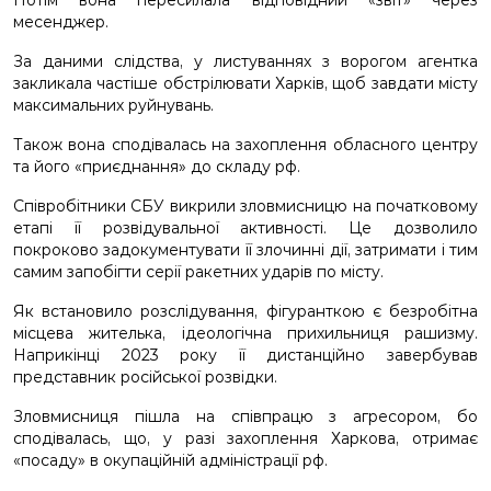
Потім вона пересилала відповідний «звіт» через
месенджер.
За даними слідства, у листуваннях з ворогом агентка
закликала частіше обстрілювати Харків, щоб завдати місту
максимальних руйнувань.
Також вона сподівалась на захоплення обласного центру
та його «приєднання» до складу рф.
Співробітники СБУ викрили зловмисницю на початковому
етапі її розвідувальної активності. Це дозволило
покроково задокументувати її злочинні дії, затримати і тим
самим запобігти серії ракетних ударів по місту.
Як встановило розслідування, фігуранткою є безробітна
місцева жителька, ідеологічна прихильниця рашизму.
Наприкінці 2023 року її дистанційно завербував
представник російської розвідки.
Зловмисниця пішла на співпрацю з агресором, бо
сподівалась, що, у разі захоплення Харкова, отримає
«посаду» в окупаційній адміністрації рф.