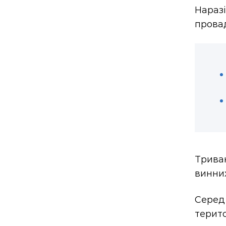
Нараз
прова
Трива
винних
Серед
терито