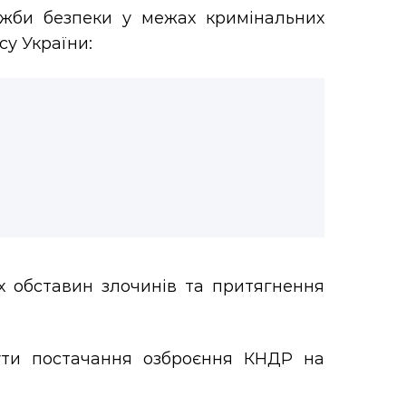
ужби безпеки у межах кримінальних
у України:
х обставин злочинів та притягнення
ути постачання озброєння КНДР на