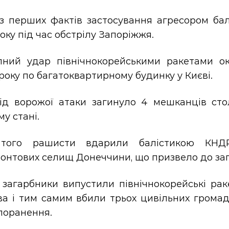
з перших фактів застосування агресором бал
оку під час обстрілу Запоріжжя.
пний удар північнокорейськими ракетами ок
року по багатоквартирному будинку у Києві.
від ворожої атаки загинуло 4 мешканців сто
у стані.
того рашисти вдарили балістикою КНДР
онтових селищ Донеччини, що призвело до заги
 загарбники випустили північнокорейські ра
ва і тим самим вбили трьох цивільних громад
поранення.