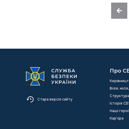
Про С
Керівницт
Візія, міс
Структур
Стара версія сайту
Історія СБ
Наші герої
Кар’єра