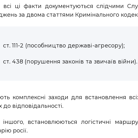
і всі ці факти документуються слідчими Сл
джень за двома статтями Кримінального кодекс
ст. 111-2 (пособництво державі-агресору);
ст. 438 (порушення законів та звичаїв війни).
ють комплексні заходи для встановлення всі
 до відповідальності.
 іншого, встановлюються логістичні маршр
рію росії.