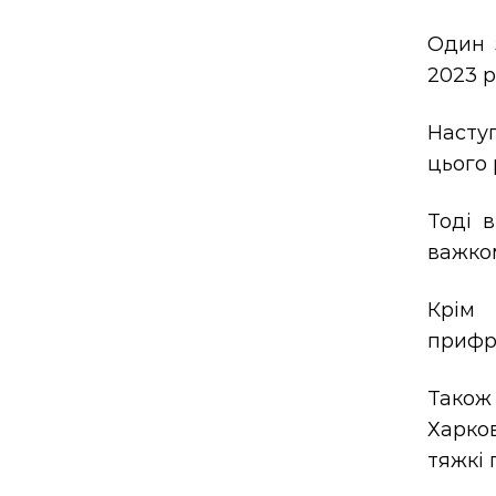
Один 
2023 р
Насту
цього 
Тоді 
важком
Крім 
прифр
Також
Харко
тяжкі 