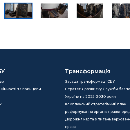
БУ
Трансформація
во
Засади трансформації СБУ
ія, цінності та принципи
Стратегія розвитку Служби безп
а
України на 2025-2030 роки
У
Комплексний стратегічний план
реформування органів правопоря
Дорожня карта з питань верховен
права