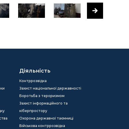
Діяльність
Контррозвідка
еки
Захист національної державності
Боротьба з тероризмом
Захист інформаційного та
дку
кіберпростору
ства
Охорона державної таємниці
Військова контррозвідка