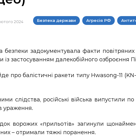
Безпека держави
Агресія РФ
Антит
 лютого 2024
а безпеки задокументувала факти повітряних 
и із застосуванням далекобійного озброєння Пі
де про балістичні ракети типу Hwasong-11 (KN-
ими слідства, російські війська випустили по
в ураження.
ідок ворожих «прильотів» загинули щонаймен
них – отримали тяжкі поранення.