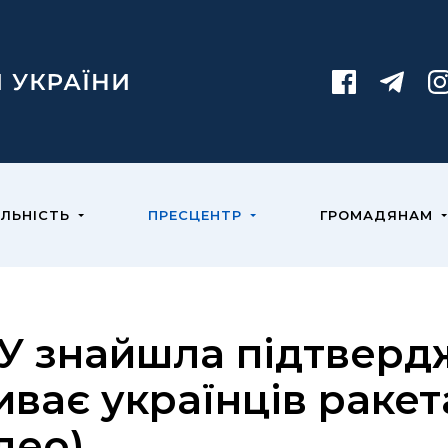
ЯЛЬНІСТЬ
ПРЕСЦЕНТР
ГРОМАДЯНАМ
У знайшла підтвердж
иває українців раке
ідео)