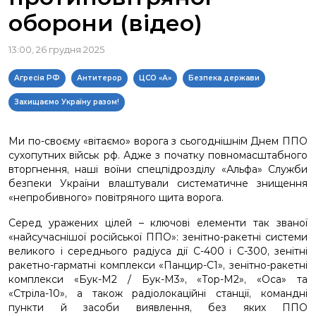
оборони (відео)
13:00, 26 грудня 2025
Агресія РФ
Антитерор
ЦСО «А»
Безпека держави
Захищаємо Україну разом!
Ми по-своєму «вітаємо» ворога з сьогоднішнім Днем ППО
сухопутних військ рф. Адже з початку повномасштабного
вторгнення, наші воїни спецпідрозділу «Альфа» Служби
безпеки України влаштували систематичне знищення
«непробивного» повітряного щита ворога.
Серед уражених цілей – ключові елементи так званої
«найсучаснішої російської ППО»: зенітно-ракетні системи
великого і середнього радіуса дії С-400 і С-300, зенітні
ракетно-гарматні комплекси «Панцир-С1», зенітно-ракетні
комплекси «Бук-М2 / Бук-М3», «Тор-М2», «Оса» та
«Стріла-10», а також радіолокаційні станції, командні
пункти й засоби виявлення, без яких ППО