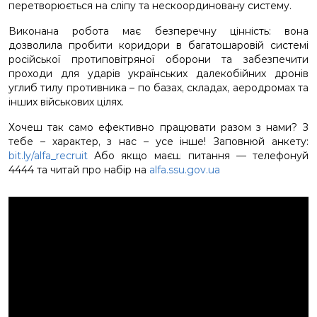
перетворюється на сліпу та нескоординовану систему.
Виконана робота має безперечну цінність: вона
дозволила пробити коридори в багатошаровій системі
російської протиповітряної оборони та забезпечити
проходи для ударів українських далекобійних дронів
углиб тилу противника – по базах, складах, аеродромах та
інших військових цілях.
Хочеш так само ефективно працювати разом з нами? З
тебе – характер, з нас – усе інше! Заповнюй анкету:
bit.ly/alfa_recruit
Або якщо маєш питання — телефонуй
4444 та читай про набір на
alfa.ssu.gov.ua