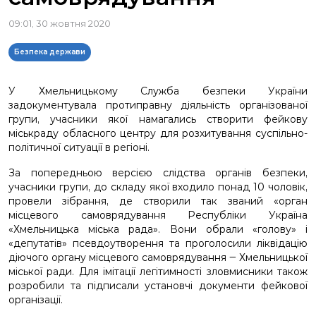
09:01, 30 жовтня 2020
Безпека держави
У Хмельницькому Служба безпеки України
задокументувала протиправну діяльність організованої
групи, учасники якої намагались створити фейкову
міськраду обласного центру для розхитування суспільно-
політичної ситуації в регіоні.
За попередньою версією слідства органів безпеки,
учасники групи, до складу якої входило понад 10 чоловік,
провели зібрання, де створили так званий «орган
місцевого самоврядування Республіки Україна
«Хмельницька міська рада». Вони обрали «голову» і
«депутатів» псевдоутворення та проголосили ліквідацію
діючого органу місцевого самоврядування ‒ Хмельницької
міської ради. Для імітації легітимності зловмисники також
розробили та підписали установчі документи фейкової
організації.