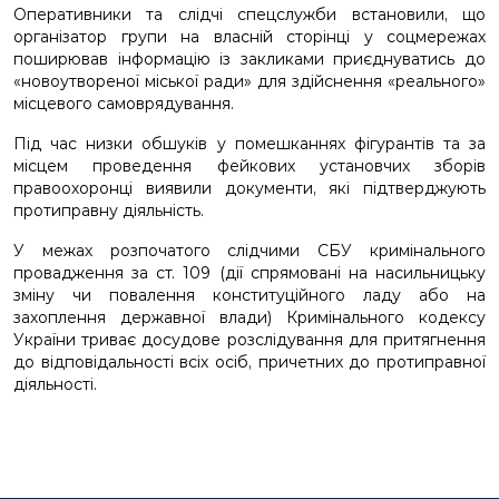
Оперативники та слідчі спецслужби встановили, що
організатор групи на власній сторінці у соцмережах
поширював інформацію із закликами приєднуватись до
«новоутвореної міської ради» для здійснення «реального»
місцевого самоврядування.
Під час низки обшуків у помешканнях фігурантів та за
місцем проведення фейкових установчих зборів
правоохоронці виявили документи, які підтверджують
протиправну діяльність.
У межах розпочатого слідчими СБУ кримінального
провадження за ст. 109 (дії спрямовані на насильницьку
зміну чи повалення конституційного ладу або на
захоплення державної влади) Кримінального кодексу
України триває досудове розслідування для притягнення
до відповідальності всіх осіб, причетних до протиправної
діяльності.