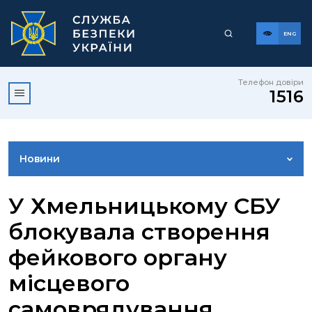
ENG
Телефон довіри
1516
Новини
ФОТОГАЛЕРЕЯ
У Хмельницькому СБУ
блокувала створення
ВІДЕОГАЛЕРЕЯ
фейкового органу
місцевого
КОНТАКТИ ПРЕСЦЕНТРУ
самоврядування