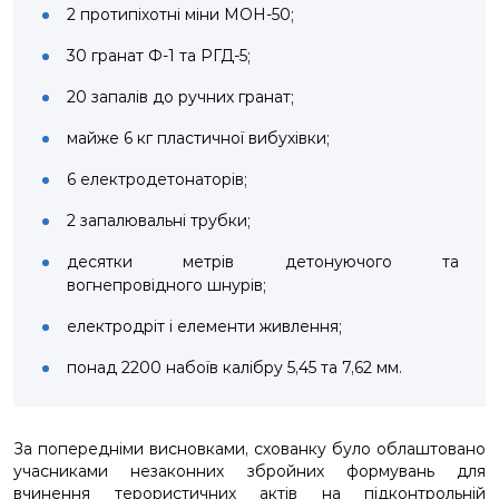
2 протипіхотні міни МОН-50;
30 гранат Ф-1 та РГД-5;
20 запалів до ручних гранат;
майже 6 кг пластичної вибухівки;
6 електродетонаторів;
2 запалювальні трубки;
десятки метрів детонуючого та
вогнепровідного шнурів;
електродріт і елементи живлення;
понад 2200 набоїв калібру 5,45 та 7,62 мм.
За попередніми висновками, схованку було облаштовано
учасниками незаконних збройних формувань для
вчинення терористичних актів на підконтрольній