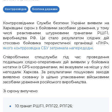
Контррозвідка
Безпека держави
Контррозвідники Служби безпеки України виявили на
Харківщині схрон з бойовими засобами ураження, у тому
числі реактивними штурмовими гранатами РШГ-1,
виробництва РФ. Це стало результатом слідчих дій
стосовно бойовика терористичної організації «ЛНР»,
якого контррозвідка СБУ затримала напередодні
.
Співробітники спецслужби під час проведення
подальших слідчо-оперативних дій виявили у бойовика
нотатки із GPS-координатами, які вказували на місце у лісі
неподалік Харкова. За результатами пошукових заходів
виявлено схованку із щільно упакованими військовими
засобами ураження російського виробництва.
Зі схрону вилучено:
10 гранат РШГ-1, РПГ-22, РПГ-26;