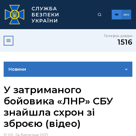
ENG
Телефон довіри
1516
Новини
ФОТОГАЛЕРЕЯ
У затриманого
бойовика «ЛНР» СБУ
ВІДЕОГАЛЕРЕЯ
знайшла схрон зі
зброєю (відео)
КОНТАКТИ ПРЕСЦЕНТРУ
12:00, 24 березня 2021