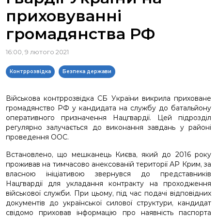
приховуванні
громадянства РФ
16:00, 9 лютого 2021
Контррозвідка
Безпека держави
Військова контррозвідка СБ України викрила приховане
громадянство РФ у кандидата на службу до батальйону
оперативного призначення Нацгвардії. Цей підрозділ
регулярно залучається до виконання завдань у районі
проведення ООС.
Встановлено, що мешканець Києва, який до 2016 року
проживав на тимчасово анексованій території АР Крим, за
власною ініціативою звернувся до представників
Нацгвардії для укладання контракту на проходження
військової служби. При цьому, під час подачі відповідних
документів до української силової структури, кандидат
свідомо приховав інформацію про наявність паспорта