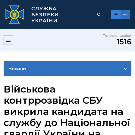
ENG
Телефон довіри
1516
Новини
ФОТОГАЛЕРЕЯ
Військова
контррозвідка СБУ
ВІДЕОГАЛЕРЕЯ
викрила кандидата на
службу до Національної
КОНТАКТИ ПРЕСЦЕНТРУ
гвардії України на