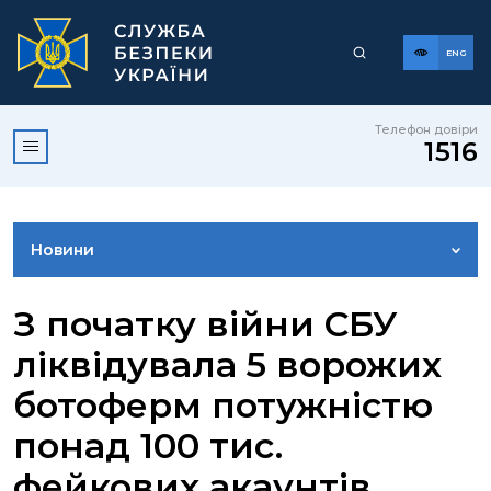
ENG
Телефон довіри
1516
Новини
ФОТОГАЛЕРЕЯ
З початку війни СБУ
ліквідувала 5 ворожих
ВІДЕОГАЛЕРЕЯ
ботоферм потужністю
понад 100 тис.
КОНТАКТИ ПРЕСЦЕНТРУ
фейкових акаунтів