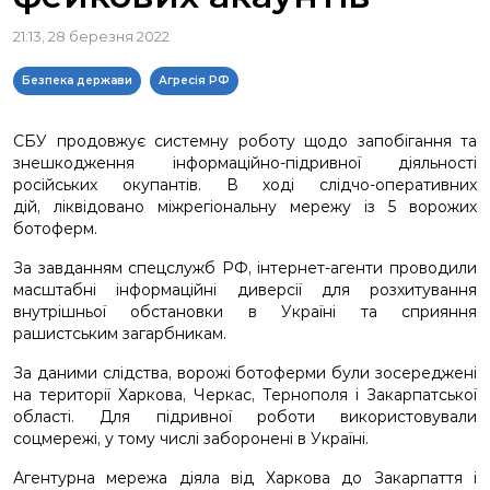
21:13, 28 березня 2022
Безпека держави
Агресія РФ
СБУ продовжує системну роботу щодо запобігання та
знешкодження інформаційно-підривної діяльності
російських окупантів. В ході слідчо-оперативних
дій, ліквідовано міжрегіональну мережу із 5 ворожих
ботоферм.
За завданням спецслужб РФ, інтернет-агенти проводили
масштабні інформаційні диверсії для розхитування
внутрішньої обстановки в Україні та сприяння
рашистським загарбникам.
За даними слідства, ворожі ботоферми були зосереджені
на території Харкова, Черкас, Тернополя і Закарпатської
області. Для підривної роботи використовували
соцмережі, у тому числі заборонені в Україні.
Агентурна мережа діяла від Харкова до Закарпаття і