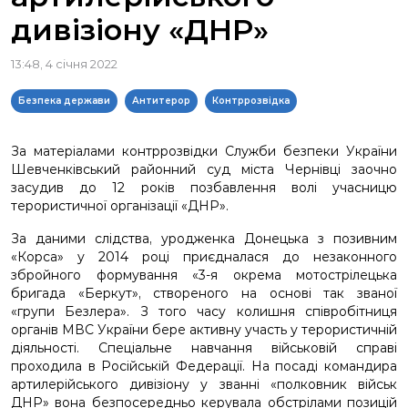
дивізіону «ДНР»
13:48, 4 січня 2022
Безпека держави
Антитерор
Контррозвідка
За матеріалами контррозвідки Служби безпеки України
Шевченківський районний суд міста Чернівці заочно
засудив до 12 років позбавлення волі учасницю
терористичної організації «ДНР».
За даними слідства, уродженка Донецька з позивним
«Корса» у 2014 році приєдналася до незаконного
збройного формування «3-я окрема мотострілецька
бригада «Беркут», створеного на основі так званої
«групи Безлера». З того часу колишня співробітниця
органів МВС України бере активну участь у терористичній
діяльності. Спеціальне навчання військовій справі
проходила в Російській Федерації. На посаді командира
артилерійського дивізіону у званні «полковник військ
ДНР» вона безпосередньо керувала обстрілами позицій