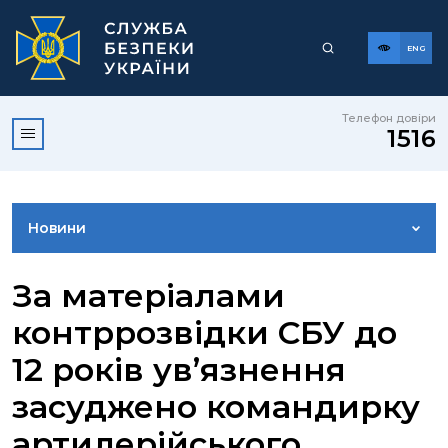
ENG
Телефон довіри
1516
Новини
ФОТОГАЛЕРЕЯ
За матеріалами
контррозвідки СБУ до
ВІДЕОГАЛЕРЕЯ
12 років ув’язнення
засуджено командирку
КОНТАКТИ ПРЕСЦЕНТРУ
артилерійського