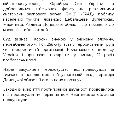
військовослужбовців Збройних Сил України та
добровольчих військових формувань реактивними
системами залпового вогню БМ-21 «ГРАД» поблизу
населених пунктів Іловайськ, Дебальцеве, Вуглегірськ,
Маринівка, Авдіївка Донецької області, що призвело до
масової загибелі людей.
Суд визнав «Корсу» винною у вчиненні злочину,
передбаченого ч. 1 ст. 258-3 (участь у терористичній групі
чи терористичній організації) Кримінального кодексу
України, і призначив покарання у вигляді 12 років
позбавлення волі.
Наразі засуджена переховується від правосуддя на
тимчасово непідконтрольній українській владі території
Донецької області, її оголошено в розшук.
Заходи із викриття протиправної діяльності проводилось
під процесуальним керівництвом Чернівецької обласної
прокуратури.