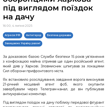
під виглядом поїздок
на дачу
16:00, 4 липня 2025
Агресія РФ
Антитерор
Безпека держави
Захищаємо Україну разом!
За доказовою базою Служби безпеки 15 років ув’язнення
з конфіскацією майна отримав ще один російський агент,
який діяв у Харкові. Зловмисник шпигував за локаціями
Сил оборони прифронтового міста.
Як встановило розслідування, завдання ворога виконував
21-річний місцевий агент фсб, якого окупанти
завербували через Телеграм-канал, де він публікував
антиукраїнські коментарі.
Під виглядом поїздок на дачу поблизу передової фігурант