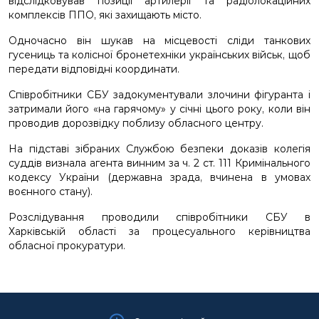
відслідковував позиції артилерії та радіолокаційних
комплексів ППО, які захищають місто.
Одночасно він шукав на місцевості сліди танкових
гусениць та колісної бронетехніки українських військ, щоб
передати відповідні координати.
Співробітники СБУ задокументували злочини фігуранта і
затримали його «на гарячому» у січні цього року, коли він
проводив дорозвідку поблизу обласного центру.
На підставі зібраних Службою безпеки доказів колегія
суддів визнала агента винним за ч. 2 ст. 111 Кримінального
кодексу України (державна зрада, вчинена в умовах
воєнного стану).
Розслідування проводили співробітники СБУ в
Харківській області за процесуального керівництва
обласної прокуратури.