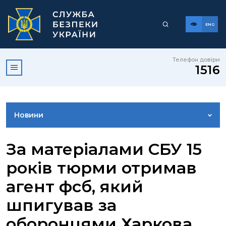
ENG
Телефон довіри
1516
Новини
ФОТОГАЛЕРЕЯ
За матеріалами СБУ 15
років тюрми отримав
ВІДЕОГАЛЕРЕЯ
агент фсб, який
шпигував за
КОНТАКТИ ПРЕСЦЕНТРУ
оборонцями Харкова