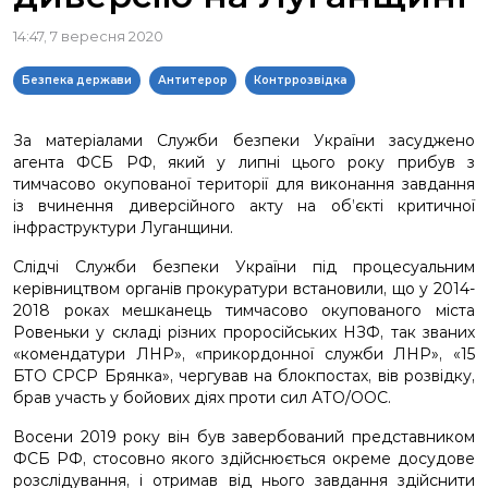
14:47, 7 вересня 2020
Безпека держави
Антитерор
Контррозвідка
За матеріалами Служби безпеки України засуджено
агента ФСБ РФ, який у липні цього року прибув з
тимчасово окупованої території для виконання завдання
із вчинення диверсійного акту на об’єкті критичної
інфраструктури Луганщини.
Слідчі Служби безпеки України під процесуальним
керівництвом органів прокуратури встановили, що у 2014-
2018 роках мешканець тимчасово окупованого міста
Ровеньки у складі різних проросійських НЗФ, так званих
«комендатури ЛНР», «прикордонної служби ЛНР», «15
БТО СРСР Брянка», чергував на блокпостах, вів розвідку,
брав участь у бойових діях проти сил АТО/ООС.
Восени 2019 року він був завербований представником
ФСБ РФ, стосовно якого здійснюється окреме досудове
розслідування, і отримав від нього завдання здійснити