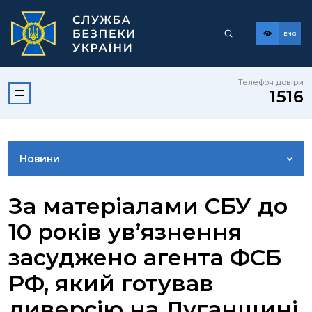
ENG
Телефон довіри
1516
Новини
ФОТОГАЛЕРЕЯ
За матеріалами СБУ до
10 років ув’язнення
ВІДЕОГАЛЕРЕЯ
засуджено агента ФСБ
РФ, який готував
КОНТАКТИ ПРЕСЦЕНТРУ
диверсію на Луганщині