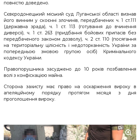
повністю доведено.
Сєвєродонецький міський суд Луганської області визнав
його винним у скоєнні злочинів, передбачених ч. 1 ст.111
(державна зрада), ч. 1 ст. 113 (готування до вчинення
диверсії), ч. 1 ст. 263 (придбання бойових припасів без
передбаченого законом дозволу), ч. 2 ст. 110 (посягання
на територіальну цілісність і недоторканність України за
попередньою змовою групою осіб) Кримінального
кодексу України.
Правопорушника засуджено до 10 років позбавлення
волі з конфіскацією майна.
Сторона захисту має право на оскарження вироку в
апеляційному порядку протягом місяця з дня
проголошення вироку.