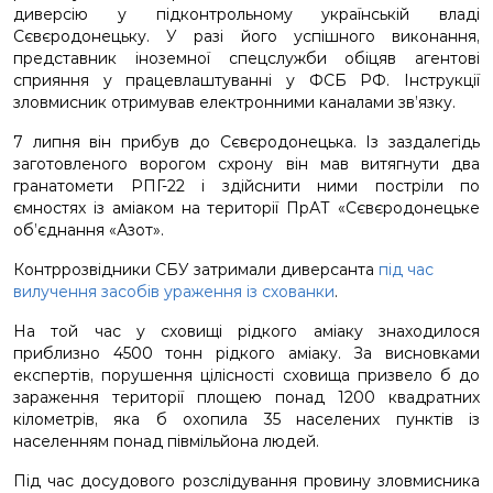
диверсію у підконтрольному українській владі
Сєвєродонецьку. У разі його успішного виконання,
представник іноземної спецслужби обіцяв агентові
сприяння у працевлаштуванні у ФСБ РФ. Інструкції
зловмисник отримував електронними каналами зв’язку.
7 липня він прибув до Сєвєродонецька. Із заздалегідь
заготовленого ворогом схрону він мав витягнути два
гранатомети РПГ-22 і здійснити ними постріли по
ємностях із аміаком на території ПрАТ «Сєвєродонецьке
об’єднання «Азот».
Контррозвідники СБУ затримали диверсанта
під час
вилучення засобів ураження із схованки
.
На той час у сховищі рідкого аміаку знаходилося
приблизно 4500 тонн рідкого аміаку. За висновками
експертів, порушення цілісності сховища призвело б до
зараження території площею понад 1200 квадратних
кілометрів, яка б охопила 35 населених пунктів із
населенням понад півмільйона людей.
Під час досудового розслідування провину зловмисника