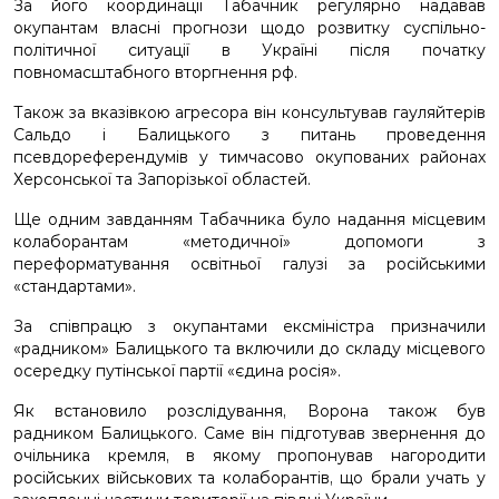
За його координації Табачник регулярно надавав
окупантам власні прогнози щодо розвитку суспільно-
політичної ситуації в Україні після початку
повномасштабного вторгнення рф.
Також за вказівкою агресора він консультував гауляйтерів
Сальдо і Балицького з питань проведення
псевдореферендумів у тимчасово окупованих районах
Херсонської та Запорізької областей.
Ще одним завданням Табачника було надання місцевим
колаборантам «методичної» допомоги з
переформатування освітньої галузі за російськими
«стандартами».
За співпрацю з окупантами ексміністра призначили
«радником» Балицького та включили до складу місцевого
осередку путінської партії «єдина росія».
Як встановило розслідування, Ворона також був
радником Балицького. Саме він підготував звернення до
очільника кремля, в якому пропонував нагородити
російських військових та колаборантів, що брали учать у