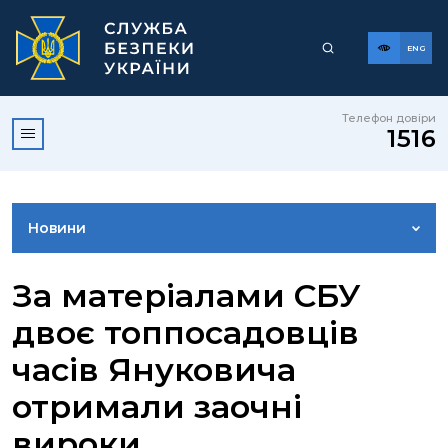
ENG
Телефон довіри
1516
Новини
ФОТОГАЛЕРЕЯ
За матеріалами СБУ
двоє топпосадовців
ВІДЕОГАЛЕРЕЯ
часів Януковича
отримали заочні
КОНТАКТИ ПРЕСЦЕНТРУ
вироки