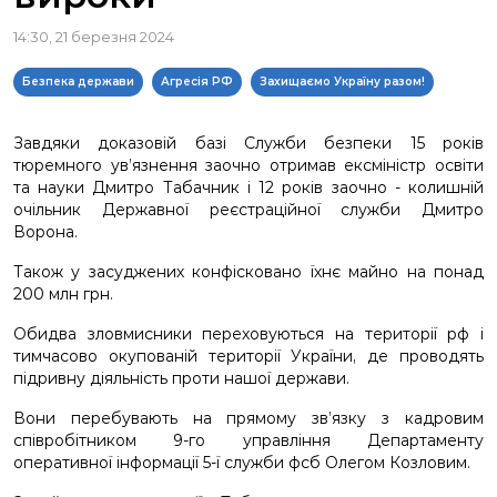
14:30, 21 березня 2024
Безпека держави
Агресія РФ
Захищаємо Україну разом!
Завдяки доказовій базі Служби безпеки 15 років
тюремного ув’язнення заочно отримав ексміністр освіти
та науки Дмитро Табачник і 12 років заочно - колишній
очільник Державної реєстраційної служби Дмитро
Ворона.
Також у засуджених конфісковано їхнє майно на понад
200 млн грн.
Обидва зловмисники переховуються на території рф і
тимчасово окупованій території України, де проводять
підривну діяльність проти нашої держави.
Вони перебувають на прямому зв’язку з кадровим
співробітником 9-го управління Департаменту
оперативної інформації 5-ї служби фсб Олегом Козловим.