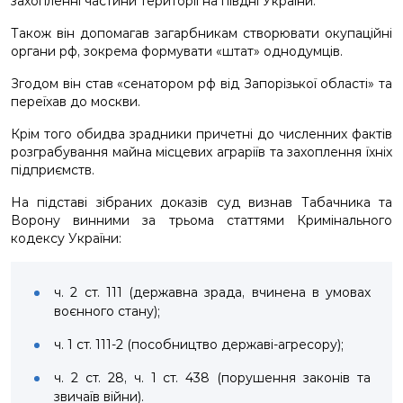
захопленні частини території на півдні України.
Також він допомагав загарбникам створювати окупаційні
органи рф, зокрема формувати «штат» однодумців.
Згодом він став «сенатором рф від Запорізької області» та
переїхав до москви.
Крім того обидва зрадники причетні до численних фактів
розграбування майна місцевих аграріїв та захоплення їхніх
підприємств.
На підставі зібраних доказів суд визнав Табачника та
Ворону винними за трьома статтями Кримінального
кодексу України:
ч. 2 ст. 111 (державна зрада, вчинена в умовах
воєнного стану);
ч. 1 ст. 111-2 (пособництво державі-агресору);
ч. 2 ст. 28, ч. 1 ст. 438 (порушення законів та
звичаїв війни).