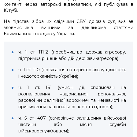
контент через авторські відеозаписи, які публікував в
Ютубі.
На підставі зібраних слідчими СБУ доказів суд визнав
зловмисників винними за декількома статтями
Кримінального кодексу України:
ч. 1 ст. 111-2 (пособництво державі-агресору,
підтримка рішень або дій держави-агресора);
ч. 1 ст. 110 (посягання на територіальну цілісність
і недоторканність України);
ч. 1 ст. 161 (умисні дії, спрямовані на
розпалювання національної, регіональної,
расової чи релігійної ворожнечі та ненависті на
приниження національної честі та гідності);
ч. 5 ст. 407 (самовільне залишення військової
частини або місця служби
військовослужбовцем);