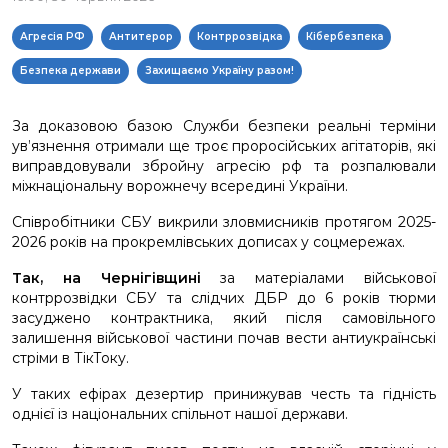
Агресія РФ
Антитерор
Контррозвідка
Кібербезпека
Безпека держави
Захищаємо Україну разом!
За доказовою базою Служби безпеки реальні терміни
ув’язнення отримали ще троє проросійських агітаторів, які
виправдовували збройну агресію рф та розпалювали
міжнаціональну ворожнечу всередині України.
Співробітники СБУ викрили зловмисників протягом 2025-
2026 років на прокремлівських дописах у соцмережах.
Так, на Чернігівщині
за матеріалами військової
контррозвідки СБУ та слідчих ДБР до 6 років тюрми
засуджено контрактника, який після самовільного
залишення військової частини почав вести антиукраїнські
стріми в ТікТоку.
У таких ефірах дезертир принижував честь та гідність
однієї із національних спільнот нашої держави.