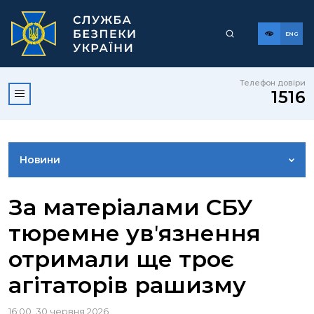
ENG
Телефон довіри
1516
Новини
ФОТОГАЛЕРЕЯ
За матеріалами СБУ
тюремне увʼязнення
ВІДЕОГАЛЕРЕЯ
отримали ще троє
агітаторів рашизму
КОНТАКТИ ПРЕСЦЕНТРУ
16:00, 30 червня 2026