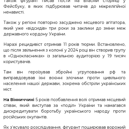
Також фігурант писав пости на власній сторінці у
Фейсбуку, в яких підбурював читачів до міжрелігійної
ненависті.
Також у регіоні повторно засуджено місцевого агітатора,
який уже «відсидів» три роки за заклики до зміни меж
державного кордону України.
Наразі рецидивіст отримав 11 років тюрми. Встановлено,
що після звільнення з колонії у 2024 році він створив групу
в «Однокласниках» із загальною аудиторією у 19 тисяч
користувачів.
Там він героїзував збройні угруповання рф та
виправдовував їхні воєнні злочини проти цивільного
населення нашої держави, зокрема обстріли українських
міст.
На Вінниччині
5 років позбавлення волі отримав місцевий
співак, який виступав за «поділ» України та намагався
дискредитувати боротьбу українського народу проти
російських окупантів.
Як з’ясувало розслідування, фігурант поширював ворожий