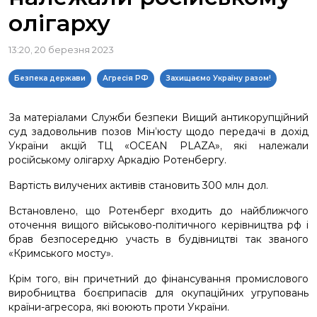
олігарху
13:20, 20 березня 2023
Безпека держави
Агресія РФ
Захищаємо Україну разом!
За матеріалами Служби безпеки Вищий антикорупційний
суд задовольнив позов Мін’юсту щодо передачі в дохід
України акцій ТЦ «OCEAN PLAZA», які належали
російському олігарху Аркадію Ротенбергу.
Вартість вилучених активів становить 300 млн дол.
Встановлено, що Ротенберг входить до найближчого
оточення вищого військово-політичного керівництва рф і
брав безпосередню участь в будівництві так званого
«Кримського мосту».
Крім того, він причетний до фінансування промислового
виробництва боєприпасів для окупаційних угруповань
країни-агресора, які воюють проти України.