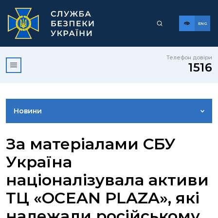
ENG
Телефон довіри
1516
Новини
ФОТОГАЛЕРЕЯ
За матеріалами СБУ
Україна
ВІДЕОГАЛЕРЕЯ
націоналізувала активи
ТЦ «OCEAN PLAZA», які
КОНТАКТИ ПРЕСЦЕНТРУ
належали російському