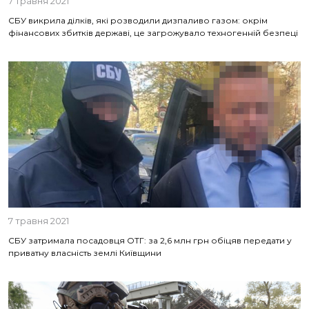
7 травня 2021
СБУ викрила ділків, які розводили дизпаливо газом: окрім
фінансових збитків державі, це загрожувало техногенній безпеці
7 травня 2021
СБУ затримала посадовця ОТГ: за 2,6 млн грн обіцяв передати у
приватну власність землі Київщини