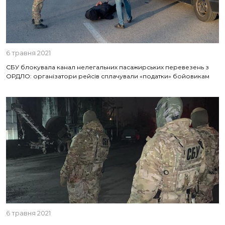
6 травня 2021
СБУ блокувала канал нелегальних пасажирських перевезень з
ОРДЛО: організатори рейсів сплачували «податки» бойовикам
6 травня 2021