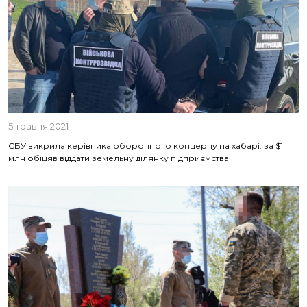
5 травня 2021
СБУ викрила керівника оборонного концерну на хабарі: за $1
млн обіцяв віддати земельну ділянку підприємства