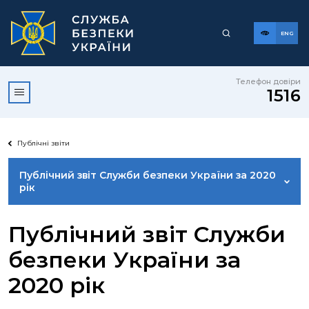
ENG
Телефон довіри
1516
Публічні звіти
Публічний звіт Служби безпеки України за 2020
рік
РЕЗУЛЬТАТИ СБУ ЗА ЧАС ПОВНОМАСШТАБНОГО
Публічний звіт Служби
ВТОРГНЕННЯ РФ (СТАНОМ НА БЕРЕЗЕНЬ 2024
РОКУ)
безпеки України за
2020 рік
ПУБЛІЧНИЙ ЗВІТ СЛУЖБИ БЕЗПЕКИ УКРАЇНИ ЗА
2022 РІК