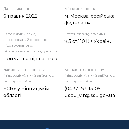
Дата зникнення
Місце зникнення
6 травня 2022
м. Москва, російська
федерація
Запобіжний захід,
Стаття обвинувачення
застосований стосовно
ч.3 ст.110 КК України
підозрюваного,
обвинуваченого, підсудного
Тримання під вартою
Найменування органу
Контактні дані органу
(підрозділу), який здійснює
(підрозділу), який здійснює
розшук особи
розшук особи
УСБУ у Вінницькій
(0432) 53-13-09,
області
usbu_vin@ssu.gov.ua