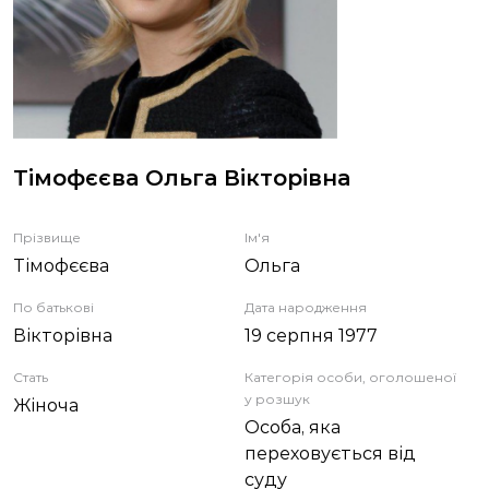
ЗВІТИ
НОРМАТИВНО-ПРАВОВА БАЗА
ДЕМОКРАТИЧНИЙ КОНТРОЛЬ
Тімофєєва Ольга Вікторівна
ЛІЦЕНЗУВАННЯ
Прізвище
Ім'я
Тімофєєва
Ольга
ПОВІСТКИ
По батькові
Дата народження
Вікторівна
19 серпня 1977
Стать
Категорія особи, оголошеної
у розшук
Жіноча
Особа, яка
переховується від
суду