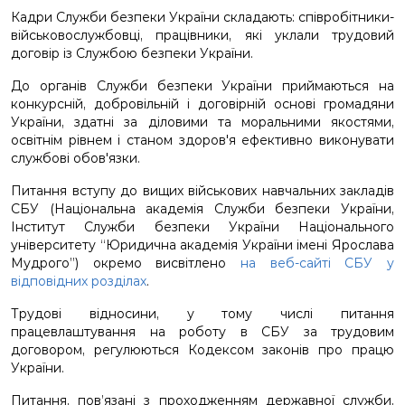
Кадри Служби безпеки України складають: співробітники-
військовослужбовці, працівники, які уклали трудовий
договір із Службою безпеки України.
До органів Служби безпеки України приймаються на
конкурсній, добровільній і договірній основі громадяни
України, здатні за діловими та моральними якостями,
освітнім рівнем і станом здоров'я ефективно виконувати
службові обов'язки.
Питання вступу до вищих військових навчальних закладів
СБУ (Національна академія Служби безпеки України,
Інститут Служби безпеки України Національного
університету “Юридична академія України імені Ярослава
Мудрого”) окремо висвітлено
на веб-сайті СБУ у
відповідних розділах
.
Трудові відносини, у тому числі питання
працевлаштування на роботу в СБУ за трудовим
договором, регулюються Кодексом законів про працю
України.
Питання, пов’язані з проходженням державної служби,