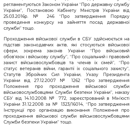
регламентуються Законом України “Про державну службу
України”, Постановою Кабінету Міністрів України від
25.03.2016р. № 246 “Про затвердження Порядку
проведення конкурсу на зайняття посад державної
служби” тощо.
Проходження військової служби в СБУ здійснюється на
підставі законодавчих актів, які стосуються військової
сфери, зокрема законів України “Про військовий
обов’язок і військову службу”, “Про соціальний і правовий
захист військовослужбовців та членів їх сімей”, “Про
статус ветеранів війни, гарантії їх соціального захисту”,
Статутів Збройних Сил України, Указу Президента
України від 27.12.2007 № 1262 “Про затвердження
Положення про проходження військової служби
військовослужбовцями Служби безпеки України”, наказу
СБУ від 14.10.2008 № 772, зареєстрований в Мін’юсті
України 31.12.2008 за № 1323/16014, “Про затвердження
Інструкції про організацію виконання Положення про
проходження військової служби військовослужбовцями
Служби безпеки України” тощо.