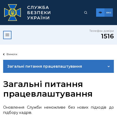
ENG
Телефон довіри
1516
Вимоги
Загальні питання працевлаштування
ПРИЙОМ НА ВІЙСЬКОВУ СЛУЖБУ
Загальні питання
працевлаштування
КОНКУРС НА ЗАЙНЯТТЯ ВАКАНТНОЇ ПОСАДИ
ДЕРЖАВНОЇ СЛУЖБИ
Оновлення Служби неможливе без нових підходів до
підбору кадрів.