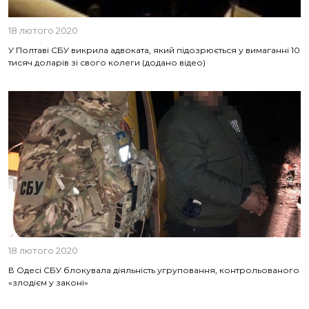
18 лютого 2020
У Полтаві СБУ викрила адвоката, який підозрюється у вимаганні 10
тисяч доларів зі свого колеги (додано відео)
18 лютого 2020
В Одесі СБУ блокувала діяльність угруповання, контрольованого
«злодієм у законі»